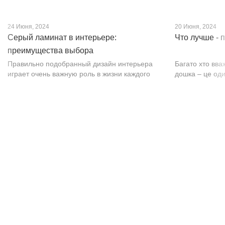
24 Июня, 2024
20 Июня, 2024
Серый ламинат в интерьере:
Что лучше - 
преимущества выбора
Правильно подобранный дизайн интерьера
Багато хто вва
играет очень важную роль в жизни каждого
дошка – це оди
человека. В уютных комнатах с современным
будматеріал. А
интерьером легко отдыхать, работать и
у них є тільки 
проводить совместное время с семьей. Сер...
екологічно чист