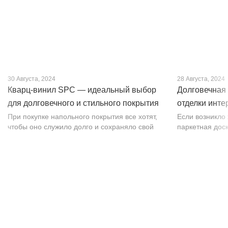
30 Августа, 2024
28 Августа, 2024
Кварц-винил SPC — идеальный выбор
Долговечная 
для долговечного и стильного покрытия
отделки инте
от PROFLOOR
При покупке напольного покрытия все хотят,
Если возникло
чтобы оно служило долго и сохраняло свой
паркетная доск
внешний вид. Это желание может
изысканности. 
исполниться, если выбрать кварц-винил SPC.
впечатляет тек
Хотя этот материал появился недавно, он
темных оттенко
бы...