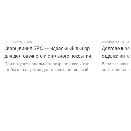
30 Августа, 2024
28 Августа, 2024
Кварц-винил SPC — идеальный выбор
Долговечная 
для долговечного и стильного покрытия
отделки инте
от PROFLOOR
При покупке напольного покрытия все хотят,
Если возникло
чтобы оно служило долго и сохраняло свой
паркетная доск
внешний вид. Это желание может
изысканности. 
исполниться, если выбрать кварц-винил SPC.
впечатляет тек
Хотя этот материал появился недавно, он
темных оттенко
бы...