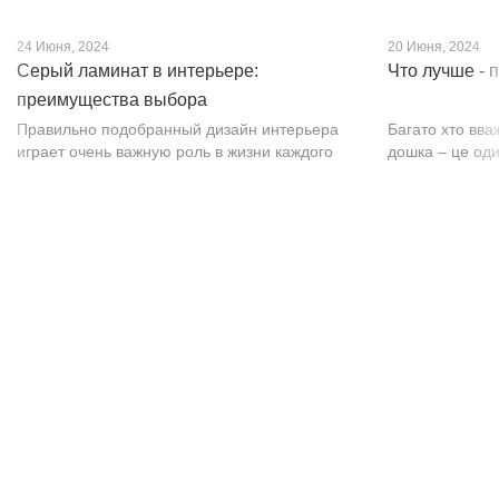
24 Июня, 2024
20 Июня, 2024
Серый ламинат в интерьере:
Что лучше - 
преимущества выбора
Правильно подобранный дизайн интерьера
Багато хто вва
играет очень важную роль в жизни каждого
дошка – це оди
человека. В уютных комнатах с современным
будматеріал. А
интерьером легко отдыхать, работать и
у них є тільки 
проводить совместное время с семьей. Сер...
екологічно чист