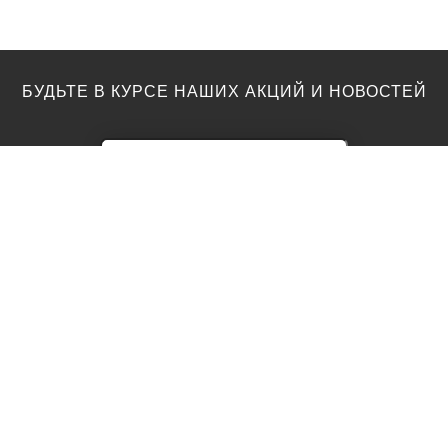
БУДЬТЕ В КУРСЕ НАШИХ АКЦИЙ И НОВОСТЕЙ
ПОЛЫ
ТОП ПРОИЗВОДИТЕЛИ
Акции
AGT
Barlinek
Ламинат
Kronotex
Egger
Виниловый пол
Moduleo
Паркетная доска
Classen
Parador
Паркет