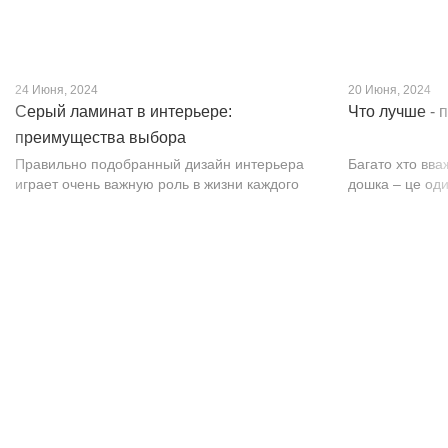
24 Июня, 2024
20 Июня, 2024
Серый ламинат в интерьере:
Что лучше - 
преимущества выбора
Правильно подобранный дизайн интерьера
Багато хто вва
играет очень важную роль в жизни каждого
дошка – це оди
человека. В уютных комнатах с современным
будматеріал. А
интерьером легко отдыхать, работать и
у них є тільки 
проводить совместное время с семьей. Сер...
екологічно чист