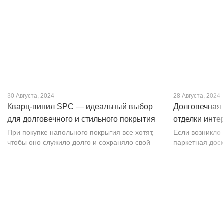
30 Августа, 2024
28 Августа, 2024
Кварц-винил SPC — идеальный выбор
Долговечная 
для долговечного и стильного покрытия
отделки инте
от PROFLOOR
При покупке напольного покрытия все хотят,
Если возникло
чтобы оно служило долго и сохраняло свой
паркетная доск
внешний вид. Это желание может
изысканности. 
исполниться, если выбрать кварц-винил SPC.
впечатляет тек
Хотя этот материал появился недавно, он
темных оттенко
бы...