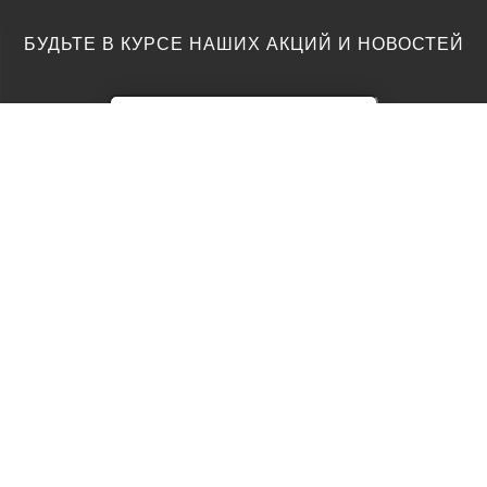
БУДЬТЕ В КУРСЕ НАШИХ АКЦИЙ И НОВОСТЕЙ
ПОЛЫ
ТОП ПРОИЗВОДИТЕЛИ
Акции
AGT
Barlinek
Ламинат
Kronotex
Egger
Виниловый пол
Moduleo
Паркетная доска
Classen
Parador
Паркет
Vinilam
Подложка
Wineo
Swiss Krono