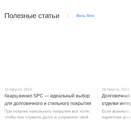
Полезные статьи
Весь блог
30 Августа, 2024
28 Августа, 2024
Кварц-винил SPC — идеальный выбор
Долговечная 
для долговечного и стильного покрытия
отделки инте
от PROFLOOR
При покупке напольного покрытия все хотят,
Если возникло
чтобы оно служило долго и сохраняло свой
паркетная доск
внешний вид. Это желание может
изысканности. 
исполниться, если выбрать кварц-винил SPC.
впечатляет тек