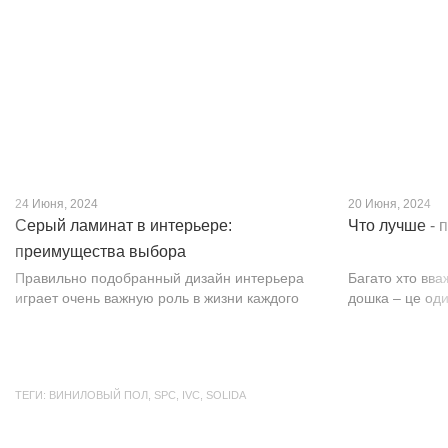
Хотя этот материал появился недавно, он
темных оттенко
бы...
24 Июня, 2024
20 Июня, 2024
Серый ламинат в интерьере:
Что лучше - 
преимущества выбора
Правильно подобранный дизайн интерьера
Багато хто вва
играет очень важную роль в жизни каждого
дошка – це оди
человека. В уютных комнатах с современным
будматеріал. А
интерьером легко отдыхать, работать и
у них є тільки 
проводить совместное время с семьей. Сер...
екологічно чист
ТЕГИ:
ВИНИЛОВЫЙ ПОЛ
,
SPC
,
IVC
,
SOLIDA