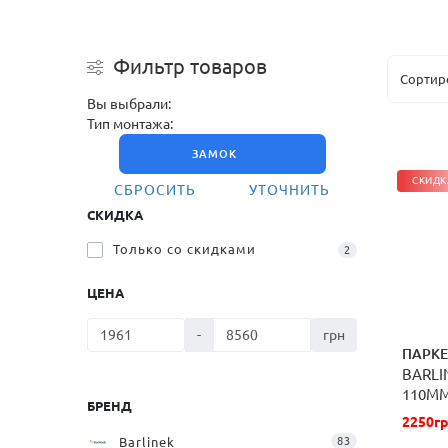
Фильтр товаров
Вы выбрали:
Тип монтажа:
ЗАМОК
СКИДКА
СБРОСИТЬ
УТОЧНИТЬ
СКИДКА
Только со cкидками
2
ЦЕНА
-
грн
ПАРКЕ
BARLI
110ММ
БРЕНД
2250гр
Barlinek
83