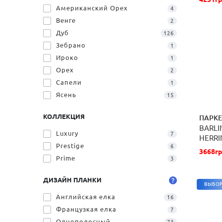
Американский Орех
4
Венге
2
Дуб
126
Зебрано
1
Ироко
1
Орех
2
Сапели
1
Ясень
15
КОЛЛЕКЦИЯ
ПАРКЕ
BARLI
Luxury
7
HERRI
Prestige
6
МАСЛ
3668гр
Prime
3
ДИЗАЙН ПЛАНКИ
ВЫБОР
Английская елка
16
Французкая елка
7
Однополосный