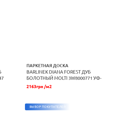
ПАРКЕТНАЯ ДОСКА
Б
BARLINEK DIANA FOREST ДУБ
ЗАКАЗАТЬ
47
БОЛОТНЫЙ MOLTI 3W8000771 УФ-
ЛАК
2163грн /м2
ВЫБОР ПОКУПАТЕЛЕЙ