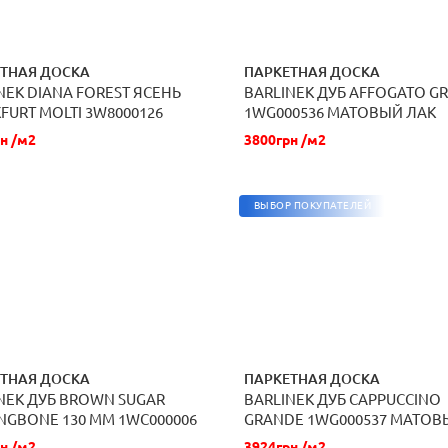
ТНАЯ ДОСКА
ПАРКЕТНАЯ ДОСКА
NEK DIANA FOREST ЯСЕНЬ
BARLINEK ДУБ AFFOGATO G
ЗАКАЗАТЬ
ЗАКАЗАТЬ
FURT MOLTI 3W8000126
1WG000536 МАТОВЫЙ ЛАК
Й МАТОВЫЙ ЛАК
н /м2
3800грн /м2
ВЫБОР ПОКУПАТЕЛЕЙ
ТНАЯ ДОСКА
ПАРКЕТНАЯ ДОСКА
NEK ДУБ BROWN SUGAR
BARLINEK ДУБ CAPPUCCINO
ЗАКАЗАТЬ
ЗАКАЗАТЬ
NGBONE 130 ММ 1WC000006
GRANDE 1WG000537 МАТОВ
ВЫЙ ЛАК
н /м2
3924грн /м2