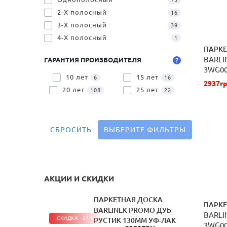
73
2-Х полосный
16
3-Х полосный
39
4-Х полосный
1
ПАРКЕ
BARLI
ГАРАНТИЯ ПРОИЗВОДИТЕЛЯ
3WG0
10 лет
15 лет
6
16
2937гр
20 лет
25 лет
108
22
СБРОСИТЬ
ВЫБЕРИТЕ ФИЛЬТРЫ
АКЦИИ И СКИДКИ
ПАРКЕТНАЯ ДОСКА
ПАРКЕ
BARLINEK PROMO ДУБ
BARLI
СКИДКА - 27 %
РУСТИК 130ММ УФ-ЛАК
3WG0