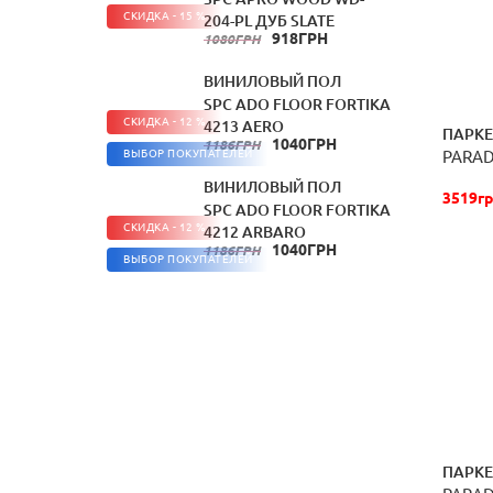
СКИДКА - 15 %
204-PL ДУБ SLATE
918ГРН
1080ГРН
ВИНИЛОВЫЙ ПОЛ
SPC ADO FLOOR FORTIKA
СКИДКА - 12 %
4213 AERO
ПАРКЕ
1040ГРН
1186ГРН
PARAD
ВЫБОР ПОКУПАТЕЛЕЙ
ВИНИЛОВЫЙ ПОЛ
3519гр
SPC ADO FLOOR FORTIKA
СКИДКА - 12 %
4212 ARBARO
1040ГРН
1186ГРН
ВЫБОР ПОКУПАТЕЛЕЙ
ПАРКЕ