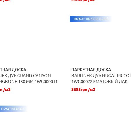
ВЫБОР ПОКУПАТЕЛЕЙ
ТНАЯ ДОСКА
ПАРКЕТНАЯ ДОСКА
NEK ДУБ GRAND CANYON
BARLINEK ДУБ NUGAT PICCO
ЗАКАЗАТЬ
ЗАКАЗАТЬ
NGBONE 130 ММ 1WC000011
1WG000729 МАТОВЫЙ ЛАК
О OXI
н /м2
3695грн /м2
 ПОКУПАТЕЛЕЙ