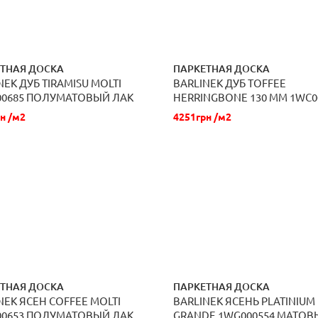
ТНАЯ ДОСКА
ПАРКЕТНАЯ ДОСКА
NEK ДУБ TIRAMISU MOLTI
BARLINEK ДУБ TOFFEE
ЗАКАЗАТЬ
ЗАКАЗАТЬ
00685 ПОЛУМАТОВЫЙ ЛАК
HERRINGBONE 130 ММ 1WC0
МАСЛО OXI
н /м2
4251грн /м2
ТНАЯ ДОСКА
ПАРКЕТНАЯ ДОСКА
NEK ЯСЕН COFFEE MOLTI
BARLINEK ЯСЕНЬ PLATINIUM
ЗАКАЗАТЬ
ЗАКАЗАТЬ
00653 ПОЛУМАТОВЫЙ ЛАК
GRANDE 1WG000554 МАТОВ