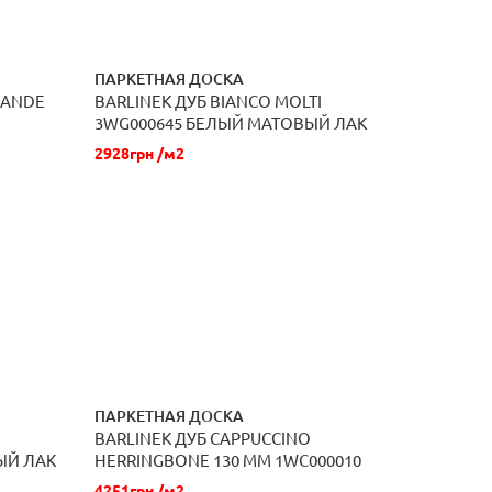
ПАРКЕТНАЯ ДОСКА
RANDE
BARLINEK ДУБ BIANCO MOLTI
ЗАКАЗАТЬ
3WG000645 БЕЛЫЙ МАТОВЫЙ ЛАК
2928грн /м2
ПАРКЕТНАЯ ДОСКА
BARLINEK ДУБ CAPPUCCINO
ЗАКАЗАТЬ
ЫЙ ЛАК
HERRINGBONE 130 ММ 1WC000010
МАТОВЫЙ ЛАК
4251грн /м2