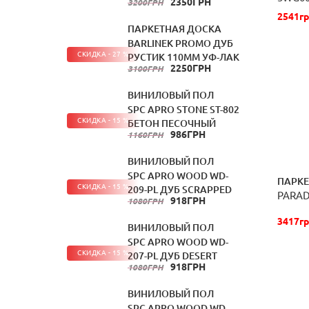
2350ГРН
3200ГРН
2541гр
ПАРКЕТНАЯ ДОСКА
BARLINEK PROMO ДУБ
СКИДКА - 27 %
РУСТИК 110ММ УФ-ЛАК
2250ГРН
3100ГРН
ВИНИЛОВЫЙ ПОЛ
SPC APRO STONE ST-802
СКИДКА - 15 %
БЕТОН ПЕСОЧНЫЙ
986ГРН
1160ГРН
ВИНИЛОВЫЙ ПОЛ
SPC APRO WOOD WD-
ПАРКЕ
СКИДКА - 15 %
209-PL ДУБ SCRAPPED
PARAD
918ГРН
1080ГРН
3417гр
ВИНИЛОВЫЙ ПОЛ
SPC APRO WOOD WD-
СКИДКА - 15 %
207-PL ДУБ DESERT
918ГРН
1080ГРН
ВИНИЛОВЫЙ ПОЛ
SPC APRO WOOD WD-