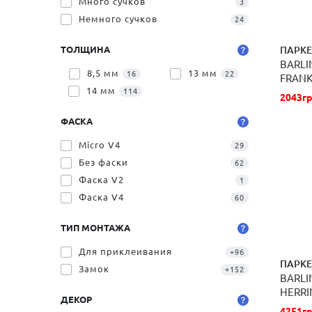
Много сучков
3
Немного сучков
24
ПАРКЕ
ТОЛЩИНА
BARLI
8,5 мм
13 мм
16
22
FRANK
14 мм
БЕЛЫ
114
2043гр
ФАСКА
Micro V4
29
Без фаски
62
Фаска V2
1
Фаска V4
60
ТИП МОНТАЖА
Для приклеивания
+96
ПАРКЕ
Замок
+152
BARLI
HERRI
ДЕКОР
МАТО
4251гр