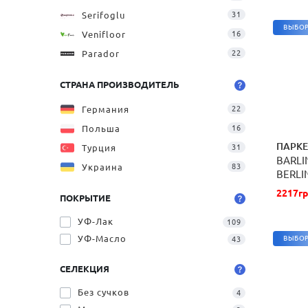
Serifoglu
31
ВЫБОР
Venifloor
16
Parador
22
СТРАНА ПРОИЗВОДИТЕЛЬ
Германия
22
Польша
16
ПАРКЕ
Турция
31
BARLI
Украина
83
BERLI
2217гр
ПОКРЫТИЕ
УФ-Лак
109
УФ-Масло
ВЫБОР
43
СЕЛЕКЦИЯ
Без сучков
4