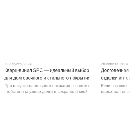
30 Августа, 2024
28 Августа, 2024
Кварц-винил SPC — идеальный выбор
Долговечная 
для долговечного и стильного покрытия
отделки инте
от PROFLOOR
При покупке напольного покрытия все хотят,
Если возникло
чтобы оно служило долго и сохраняло свой
паркетная доск
внешний вид. Это желание может
изысканности. 
исполниться, если выбрать кварц-винил SPC.
впечатляет тек
Хотя этот материал появился недавно, он
темных оттенко
бы...