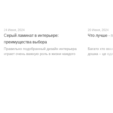
24 Июня, 2024
20 Июня, 2024
Серый ламинат в интерьере:
Что лучше - 
преимущества выбора
Правильно подобранный дизайн интерьера
Багато хто вва
играет очень важную роль в жизни каждого
дошка – це оди
человека. В уютных комнатах с современным
будматеріал. А
интерьером легко отдыхать, работать и
у них є тільки 
проводить совместное время с семьей. Сер...
екологічно чист