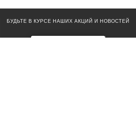
БУДЬТЕ В КУРСЕ НАШИХ АКЦИЙ И НОВОСТЕЙ
ПОЛЫ
ТОП ПРОИЗВОДИТЕЛИ
Акции
AGT
Barlinek
Ламинат
Kronotex
Egger
Виниловый пол
Moduleo
Паркетная доска
Classen
Parador
Паркет
Vinilam