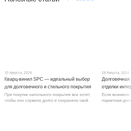
30 Августа, 2024
28 Августа, 2024
Кварц-винил SPC — идеальный выбор
Долговечная 
для долговечного и стильного покрытия
отделки инте
от PROFLOOR
При покупке напольного покрытия все хотят,
Если возникло
чтобы оно служило долго и сохраняло свой
паркетная доск
внешний вид. Это желание может
изысканности. 
исполниться, если выбрать кварц-винил SPC.
впечатляет тек
Хотя этот материал появился недавно, он
темных оттенко
бы...