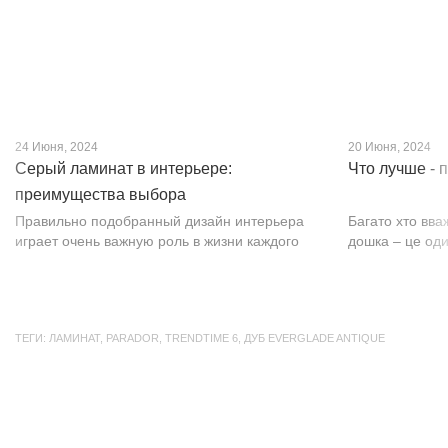
24 Июня, 2024
20 Июня, 2024
Серый ламинат в интерьере:
Что лучше - 
преимущества выбора
Правильно подобранный дизайн интерьера
Багато хто вва
играет очень важную роль в жизни каждого
дошка – це оди
человека. В уютных комнатах с современным
будматеріал. А
интерьером легко отдыхать, работать и
у них є тільки 
проводить совместное время с семьей. Сер...
екологічно чист
ТЕГИ:
ЛАМИНАТ
,
PARADOR
,
TRENDTIME 6
,
ДУБ EVERGLADE ANTIQUE