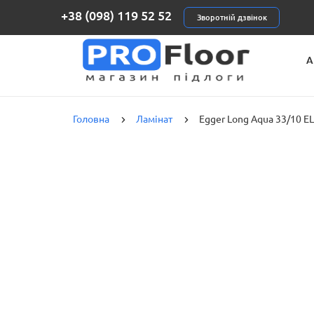
+38 (098) 119 52 52
Зворотній дзвінок
А
К
Головна
Ламінат
Egger Long Aqua 33/10 E