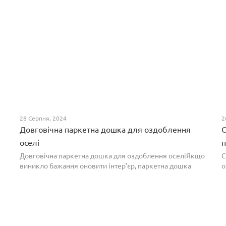
28 Серпня, 2024
2
Довговічна паркетна дошка для оздоблення
С
оселі
п
Довговічна паркетна дошка для оздоблення оселіЯкщо
С
виникло бажання оновити інтер’єр, паркетна дошка
о
горіх додасть вишуканості. Таке екзотичне покриття
п
вражає фактурою, а поєднання світлих та темних ві...
т
н