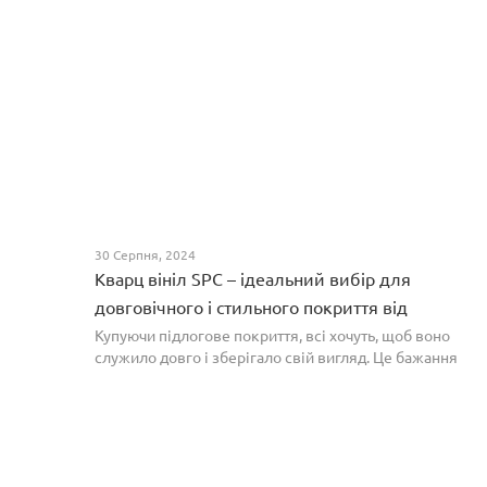
30 Серпня, 2024
Кварц вініл SPC – ідеальний вибір для
довговічного і стильного покриття від
PROFLOOR
Купуючи підлогове покриття, всі хочуть, щоб воно
служило довго і зберігало свій вигляд. Це бажання
може здійснитися, якщо вибрати кварц-вініл SPC. Хоча
цей матеріал з'явився нещодавно, він швидко став...