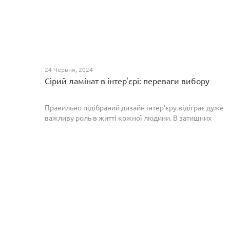
24 Червня, 2024
Сірий ламінат в інтер'єрі: переваги вибору
Правильно підібраний дизайн інтер'єру відіграє дуже
важливу роль в житті кожної людини. В затишних
кімнатах з сучасним інтер'єром легко відпочивати,
працювати та проводити спільний час з родиною. Сіри...