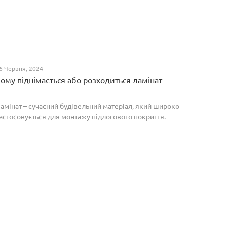
6 Червня, 2024
ому піднімається або розходиться ламінат
амінат – сучасний будівельний матеріал, який широко
астосовується для монтажу підлогового покриття.
роте, якщо неправильно укласти ламіноване
окриття, то надалі в процесі експлуатації воно може
о...