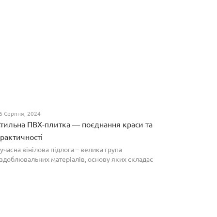
6 Серпня, 2024
тильна ПВХ-плитка — поєднання краси та
рактичності
учасна вінілова підлога – велика група
здоблювальних матеріалів, основу яких складає
олівінілхлорид. Оптимальним співвідношенням ціни
а якості вирізняються плитки ПВХ, які по структурі
агадують л...