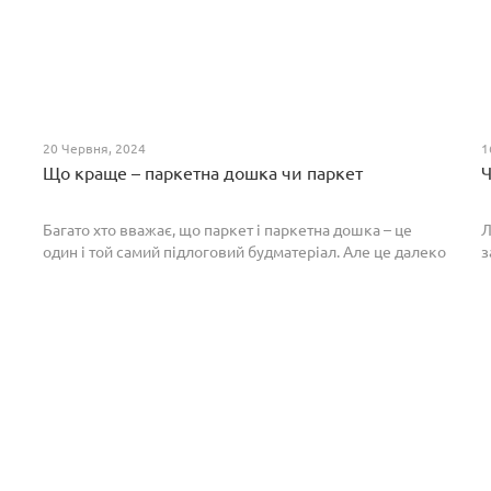
20 Червня, 2024
1
Що краще – паркетна дошка чи паркет
Ч
Багато хто вважає, що паркет і паркетна дошка – це
Л
один і той самий підлоговий будматеріал. Але це далеко
з
не так. Спільним у них є тільки те, що вони виготовлені з
П
екологічно чистого і природного мате...
п
р