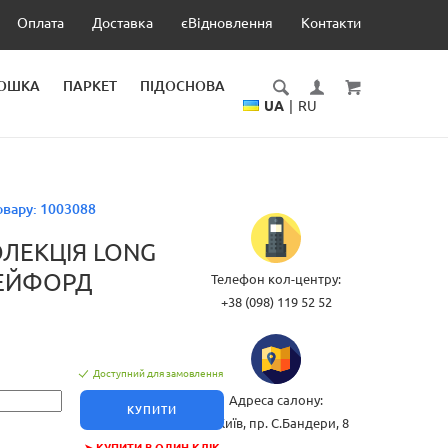
Оплата
Доставка
єВідновлення
Контакти
ДОШКА
ПАРКЕТ
ПІДОСНОВА
UA
|
RU
овару:
1003088
ОЛЕКЦІЯ LONG
БЕЙФОРД
Телефон кол-центру:
+38 (098) 119 52 52
Доступний для замовлення
Адреса салону:
КУПИТИ
м.Київ, пр. С.Бандери, 8