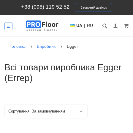
+38 (098) 119 52 52
Зворотній дзвінок
UA
|
RU
Головна
Виробник
Egger
Всі товари виробника Egger
(Еггер)