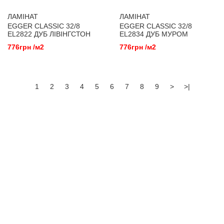
ЛАМІНАТ
ЛАМІНАТ
EGGER CLASSIC 32/8
EGGER CLASSIC 32/8
EL2822 ДУБ ЛІВІНГСТОН
EL2834 ДУБ МУРОМ
НАТУРАЛЬНИЙ
776грн /м2
776грн /м2
1
2
3
4
5
6
7
8
9
>
>|