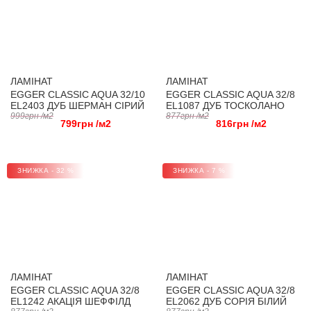
ЛАМІНАТ
ЛАМІНАТ
EGGER CLASSIC AQUA 32/10
EGGER CLASSIC AQUA 32/8
EL2403 ДУБ ШЕРМАН СІРИЙ
EL1087 ДУБ ТОСКОЛАНО
999грн /м2
СВІТЛИЙ
877грн /м2
799грн /м2
816грн /м2
ЗНИЖКА - 32 %
ЗНИЖКА - 7 %
ЛАМІНАТ
ЛАМІНАТ
EGGER CLASSIC AQUA 32/8
EGGER CLASSIC AQUA 32/8
EL1242 АКАЦІЯ ШЕФФІЛД
EL2062 ДУБ СОРІЯ БІЛИЙ