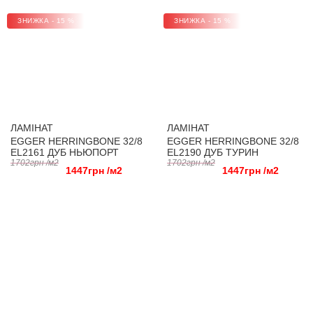
ЗНИЖКА - 15 %
ЗНИЖКА - 15 %
ЛАМІНАТ
ЛАМІНАТ
EGGER HERRINGBONE 32/8
EGGER HERRINGBONE 32/8
EL2161 ДУБ НЬЮПОРТ
EL2190 ДУБ ТУРИН
КРЕМОВИЙ
1702грн /м2
1702грн /м2
1447грн /м2
1447грн /м2