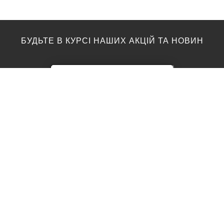
БУДЬТЕ В КУРСІ НАШИХ АКЦІЙ ТА НОВИН
ПІДЛОГА
ТОП ВИРОБНИКИ
Акції
AGT
Barlinek
Ламінат
Kronotex
Egger
Вінілова підлога
Moduleo
Паркетна дошка
Classen
Parador
Паркет
Vinilam