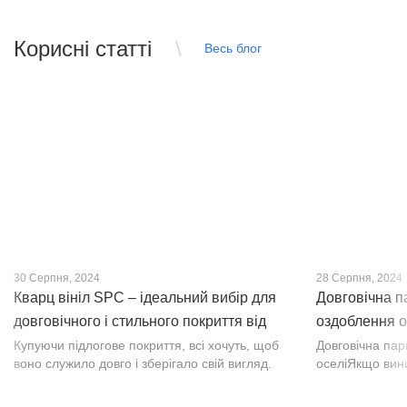
Корисні статті
Весь блог
30 Серпня, 2024
28 Серпня, 2024
Кварц вініл SPC – ідеальний вибір для
Довговічна п
довговічного і стильного покриття від
оздоблення о
PROFLOOR
Купуючи підлогове покриття, всі хочуть, щоб
Довговічна па
воно служило довго і зберігало свій вигляд.
оселіЯкщо вин
Це бажання може здійснитися, якщо вибрати
інтер’єр, парк
кварц-вініл SPC. Хоча цей матеріал з'явився
вишуканості. Т