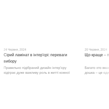
нещодавно, він швидко став...
фактурою, а по
24 Червня, 2024
20 Червня, 2024
Сірий ламінат в інтер'єрі: переваги
Що краще – п
вибору
Правильно підібраний дизайн інтер'єру
Багато хто вва
відіграє дуже важливу роль в житті кожної
дошка – це оди
людини. В затишних кімнатах з сучасним
будматеріал. А
інтер'єром легко відпочивати, працювати та
у них є тільки 
проводити спільний час з родиною. Сіри...
екологічно чист