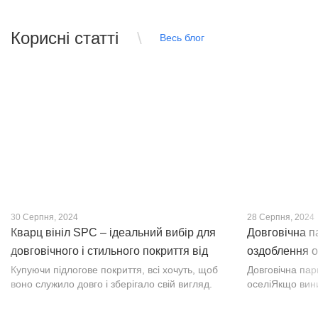
Корисні статті
Весь блог
30 Серпня, 2024
28 Серпня, 2024
Кварц вініл SPC – ідеальний вибір для
Довговічна п
довговічного і стильного покриття від
оздоблення о
PROFLOOR
Купуючи підлогове покриття, всі хочуть, щоб
Довговічна па
воно служило довго і зберігало свій вигляд.
оселіЯкщо вин
Це бажання може здійснитися, якщо вибрати
інтер’єр, парк
кварц-вініл SPC. Хоча цей матеріал з'явився
вишуканості. Т