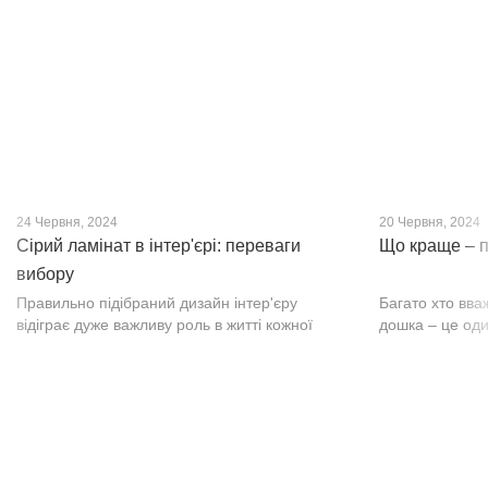
нещодавно, він швидко став...
фактурою, а по
24 Червня, 2024
20 Червня, 2024
Сірий ламінат в інтер'єрі: переваги
Що краще – п
вибору
Правильно підібраний дизайн інтер'єру
Багато хто вва
відіграє дуже важливу роль в житті кожної
дошка – це оди
людини. В затишних кімнатах з сучасним
будматеріал. А
інтер'єром легко відпочивати, працювати та
у них є тільки 
проводити спільний час з родиною. Сіри...
екологічно чист