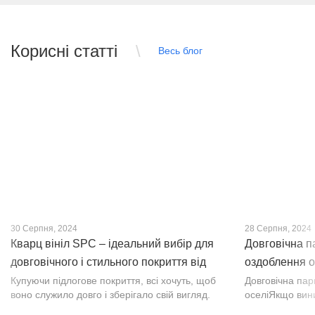
Корисні статті
Весь блог
30 Серпня, 2024
28 Серпня, 2024
Кварц вініл SPC – ідеальний вибір для
Довговічна п
довговічного і стильного покриття від
оздоблення о
PROFLOOR
Купуючи підлогове покриття, всі хочуть, щоб
Довговічна па
воно служило довго і зберігало свій вигляд.
оселіЯкщо вин
Це бажання може здійснитися, якщо вибрати
інтер’єр, парк