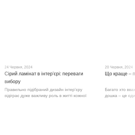
кварц-вініл SPC. Хоча цей матеріал з'явився
вишуканості. Т
нещодавно, він швидко став...
фактурою, а по
24 Червня, 2024
20 Червня, 2024
Сірий ламінат в інтер'єрі: переваги
Що краще – п
вибору
Правильно підібраний дизайн інтер'єру
Багато хто вва
відіграє дуже важливу роль в житті кожної
дошка – це оди
людини. В затишних кімнатах з сучасним
будматеріал. А
інтер'єром легко відпочивати, працювати та
у них є тільки 
проводити спільний час з родиною. Сіри...
екологічно чист