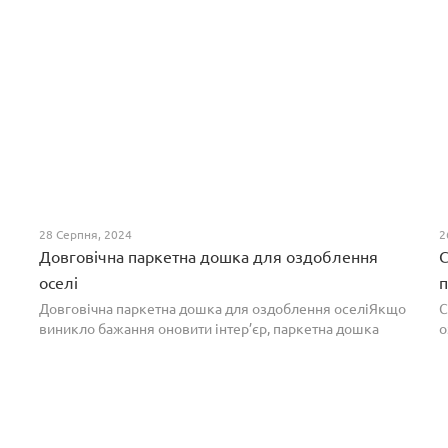
28 Серпня, 2024
2
Довговічна паркетна дошка для оздоблення
С
оселі
п
Довговічна паркетна дошка для оздоблення оселіЯкщо
С
виникло бажання оновити інтер’єр, паркетна дошка
о
горіх додасть вишуканості. Таке екзотичне покриття
п
вражає фактурою, а поєднання світлих та темних ві...
т
н