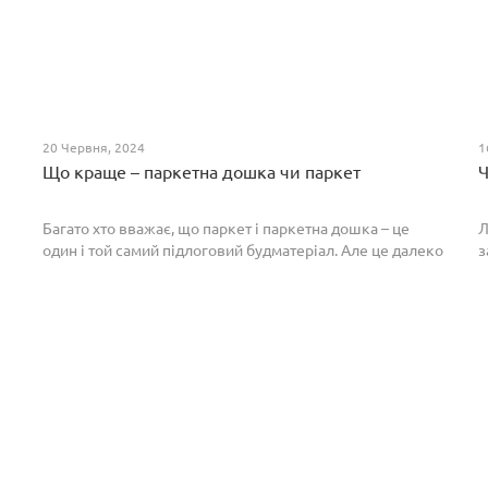
20 Червня, 2024
1
Що краще – паркетна дошка чи паркет
Ч
Багато хто вважає, що паркет і паркетна дошка – це
Л
один і той самий підлоговий будматеріал. Але це далеко
з
не так. Спільним у них є тільки те, що вони виготовлені з
П
екологічно чистого і природного мате...
п
р