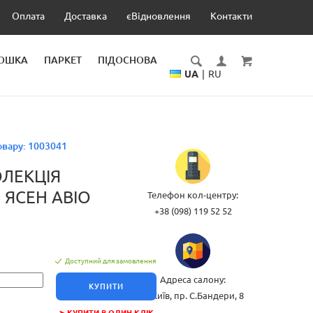
Оплата
Доставка
єВідновлення
Контакти
ДОШКА
ПАРКЕТ
ПІДОСНОВА
UA
|
RU
овару:
1003041
ОЛЕКЦІЯ
0 ЯСЕН АВІО
Телефон кол-центру:
+38 (098) 119 52 52
Доступний для замовлення
Адреса салону:
КУПИТИ
м.Київ, пр. С.Бандери, 8