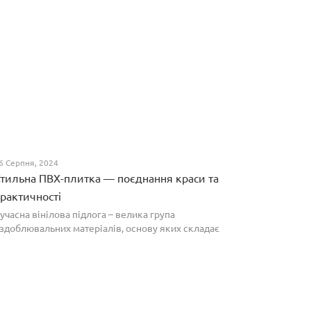
6 Серпня, 2024
тильна ПВХ-плитка — поєднання краси та
рактичності
учасна вінілова підлога – велика група
здоблювальних матеріалів, основу яких складає
олівінілхлорид. Оптимальним співвідношенням ціни
а якості вирізняються плитки ПВХ, які по структурі
агадують л...