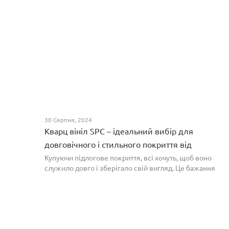
30 Серпня, 2024
Кварц вініл SPC – ідеальний вибір для
довговічного і стильного покриття від
PROFLOOR
Купуючи підлогове покриття, всі хочуть, щоб воно
служило довго і зберігало свій вигляд. Це бажання
може здійснитися, якщо вибрати кварц-вініл SPC. Хоча
цей матеріал з'явився нещодавно, він швидко став...