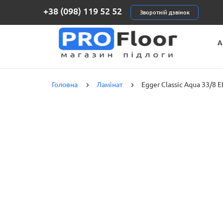
+38 (098) 119 52 52
Зворотній дзвінок
А
К
Головна
Ламінат
Egger Classic Aqua 33/8 