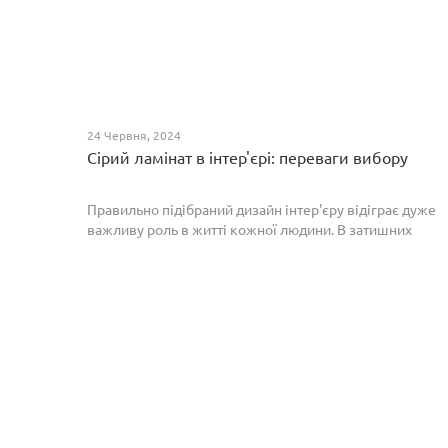
24 Червня, 2024
Сірий ламінат в інтер'єрі: переваги вибору
Правильно підібраний дизайн інтер'єру відіграє дуже
важливу роль в житті кожної людини. В затишних
кімнатах з сучасним інтер'єром легко відпочивати,
працювати та проводити спільний час з родиною. Сіри...