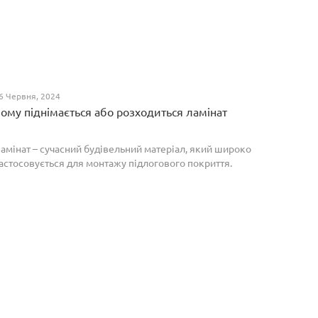
6 Червня, 2024
ому піднімається або розходиться ламінат
амінат – сучасний будівельний матеріал, який широко
астосовується для монтажу підлогового покриття.
роте, якщо неправильно укласти ламіноване
окриття, то надалі в процесі експлуатації воно може
о...