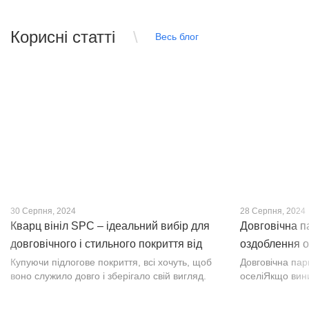
Корисні статті
Весь блог
30 Серпня, 2024
28 Серпня, 2024
Кварц вініл SPC – ідеальний вибір для
Довговічна п
довговічного і стильного покриття від
оздоблення о
PROFLOOR
Купуючи підлогове покриття, всі хочуть, щоб
Довговічна па
воно служило довго і зберігало свій вигляд.
оселіЯкщо вин
Це бажання може здійснитися, якщо вибрати
інтер’єр, парк
кварц-вініл SPC. Хоча цей матеріал з'явився
вишуканості. Т