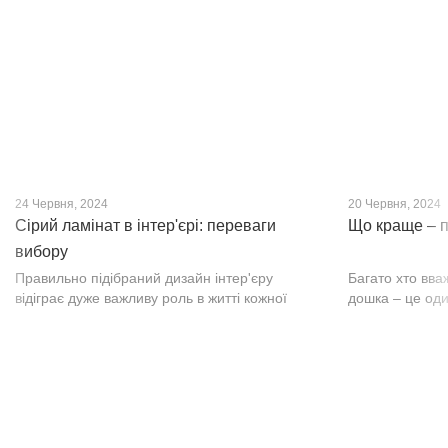
нещодавно, він швидко став...
фактурою, а по
24 Червня, 2024
20 Червня, 2024
Сірий ламінат в інтер'єрі: переваги
Що краще – п
вибору
Правильно підібраний дизайн інтер'єру
Багато хто вва
відіграє дуже важливу роль в житті кожної
дошка – це оди
людини. В затишних кімнатах з сучасним
будматеріал. А
інтер'єром легко відпочивати, працювати та
у них є тільки 
проводити спільний час з родиною. Сіри...
екологічно чист