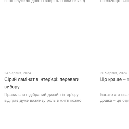
воно служило довго і зберігало свій вигляд.
оселіЯкщо вин
Це бажання може здійснитися, якщо вибрати
інтер’єр, парк
кварц-вініл SPC. Хоча цей матеріал з'явився
вишуканості. Т
нещодавно, він швидко став...
фактурою, а по
24 Червня, 2024
20 Червня, 2024
Сірий ламінат в інтер'єрі: переваги
Що краще – п
вибору
Правильно підібраний дизайн інтер'єру
Багато хто вва
відіграє дуже важливу роль в житті кожної
дошка – це оди
людини. В затишних кімнатах з сучасним
будматеріал. А
інтер'єром легко відпочивати, працювати та
у них є тільки 
проводити спільний час з родиною. Сіри...
екологічно чист