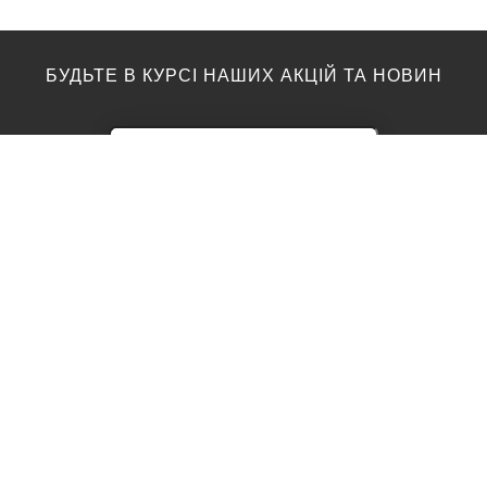
БУДЬТЕ В КУРСІ НАШИХ АКЦІЙ ТА НОВИН
ПІДЛОГА
ТОП ВИРОБНИКИ
Акції
AGT
Barlinek
Ламінат
Kronotex
Egger
Вінілова підлога
Moduleo
Паркетна дошка
Classen
Parador
Паркет
Vinilam