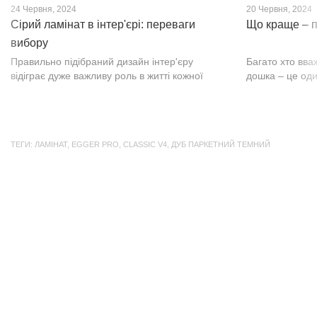
24 Червня, 2024
20 Червня, 2024
Сірий ламінат в інтер'єрі: переваги
Що краще – п
вибору
Правильно підібраний дизайн інтер'єру
Багато хто вва
відіграє дуже важливу роль в житті кожної
дошка – це оди
людини. В затишних кімнатах з сучасним
будматеріал. А
інтер'єром легко відпочивати, працювати та
у них є тільки 
проводити спільний час з родиною. Сіри...
екологічно чист
ТЕГИ:
ЛАМІНАТ
,
EGGER PRO
,
CLASSIC V4
,
ДУБ ПАРКЕТНИЙ ТЕМНИЙ