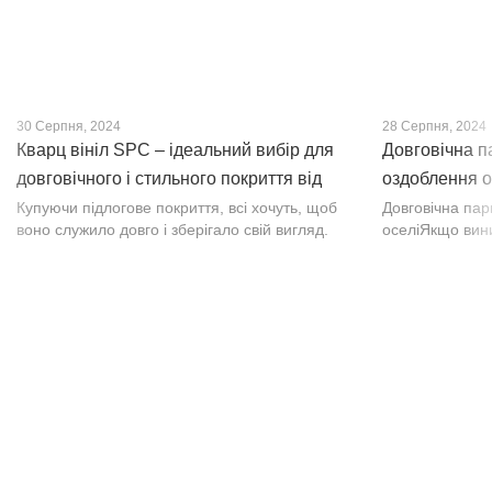
30 Серпня, 2024
28 Серпня, 2024
Кварц вініл SPC – ідеальний вибір для
Довговічна п
довговічного і стильного покриття від
оздоблення о
PROFLOOR
Купуючи підлогове покриття, всі хочуть, щоб
Довговічна па
воно служило довго і зберігало свій вигляд.
оселіЯкщо вин
Це бажання може здійснитися, якщо вибрати
інтер’єр, парк
кварц-вініл SPC. Хоча цей матеріал з'явився
вишуканості. Т
нещодавно, він швидко став...
фактурою, а по