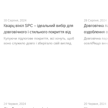
30 Серпня, 2024
28 Серпня, 2024
Кварц вініл SPC – ідеальний вибір для
Довговічна п
довговічного і стильного покриття від
оздоблення о
PROFLOOR
Купуючи підлогове покриття, всі хочуть, щоб
Довговічна па
воно служило довго і зберігало свій вигляд.
оселіЯкщо вин
Це бажання може здійснитися, якщо вибрати
інтер’єр, парк
кварц-вініл SPC. Хоча цей матеріал з'явився
вишуканості. Т
нещодавно, він швидко став...
фактурою, а по
24 Червня, 2024
20 Червня, 2024