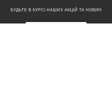
БУДЬТЕ В КУРСІ НАШИХ АКЦІЙ ТА НОВИН
ПІДЛОГА
ТОП ВИРОБНИКИ
Акції
AGT
Barlinek
Ламінат
Kronotex
Egger
Вінілова підлога
Moduleo
Паркетна дошка
Classen
Parador
Паркет
Vinilam
Підоснова
Wineo
Swiss Krono