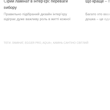
Сірий ламінат в інтер'єрі: переваги
Що краще – п
вибору
Правильно підібраний дизайн інтер'єру
Багато хто вва
відіграє дуже важливу роль в житті кожної
дошка – це оди
людини. В затишних кімнатах з сучасним
будматеріал. А
інтер'єром легко відпочивати, працювати та
у них є тільки 
проводити спільний час з родиною. Сіри...
екологічно чист
ТЕГИ:
ЛАМІНАТ
,
EGGER PRO
,
AQUA+
,
КАМІНЬ САНТІНО СВІТЛИЙ