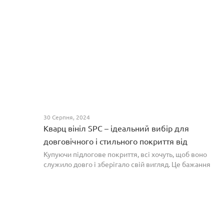
30 Серпня, 2024
Кварц вініл SPC – ідеальний вибір для
довговічного і стильного покриття від
PROFLOOR
Купуючи підлогове покриття, всі хочуть, щоб воно
служило довго і зберігало свій вигляд. Це бажання
може здійснитися, якщо вибрати кварц-вініл SPC. Хоча
цей матеріал з'явився нещодавно, він швидко став...