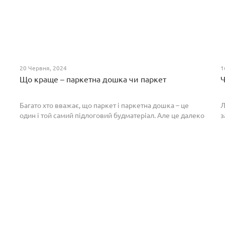
20 Червня, 2024
1
Що краще – паркетна дошка чи паркет
Ч
Багато хто вважає, що паркет і паркетна дошка – це
Л
один і той самий підлоговий будматеріал. Але це далеко
з
не так. Спільним у них є тільки те, що вони виготовлені з
П
екологічно чистого і природного мате...
п
р