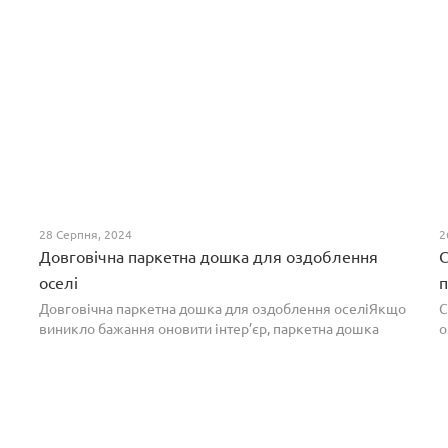
28 Серпня, 2024
2
Довговічна паркетна дошка для оздоблення
С
оселі
п
Довговічна паркетна дошка для оздоблення оселіЯкщо
С
виникло бажання оновити інтер’єр, паркетна дошка
о
горіх додасть вишуканості. Таке екзотичне покриття
п
вражає фактурою, а поєднання світлих та темних ві...
т
н