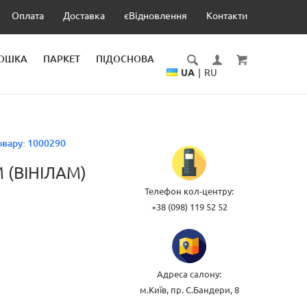
Оплата
Доставка
єВідновлення
Контакти
ДОШКА
ПАРКЕТ
ПІДОСНОВА
UA
|
RU
овару:
1000290
 (ВІНІЛАМ)
Телефон кол-центру:
+38 (098) 119 52 52
Адреса салону:
м.Київ, пр. С.Бандери, 8