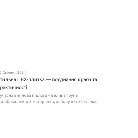
6 Серпня, 2024
тильна ПВХ-плитка — поєднання краси та
рактичності
учасна вінілова підлога – велика група
здоблювальних матеріалів, основу яких складає
олівінілхлорид. Оптимальним співвідношенням ціни
а якості вирізняються плитки ПВХ, які по структурі
агадують л...