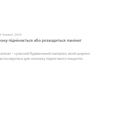
6 Червня, 2024
ому піднімається або розходиться ламінат
амінат – сучасний будівельний матеріал, який широко
астосовується для монтажу підлогового покриття.
роте, якщо неправильно укласти ламіноване
окриття, то надалі в процесі експлуатації воно може
о...