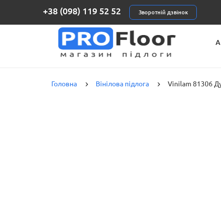
+38 (098) 119 52 52
Зворотній дзвінок
А
К
Головна
Вінілова підлога
Vinilam 81306 Д