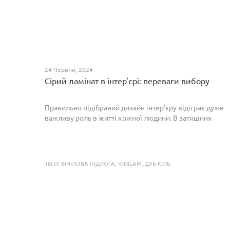
24 Червня, 2024
Сірий ламінат в інтер'єрі: переваги вибору
Правильно підібраний дизайн інтер'єру відіграє дуже
важливу роль в житті кожної людини. В затишних
кімнатах з сучасним інтер'єром легко відпочивати,
працювати та проводити спільний час з родиною. Сіри...
ТЕГИ:
ВІНІЛОВА ПІДЛОГА
,
VINILAM
,
ДУБ КІЛЬ