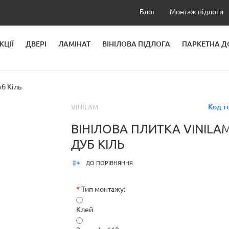
Блог
Монтаж підлоги
КЦІЇ
ДВЕРІ
ЛАМІНАТ
ВІНІЛОВА ПІДЛОГА
ПАРКЕТНА 
ЛЕЙ
уб Кіль
Код т
VINILAM
ВІНІЛОВА ПЛИТКА VINILAM
ДУБ КІЛЬ
ДО ПОРІВНЯННЯ
*
Тип монтажу:
Клей