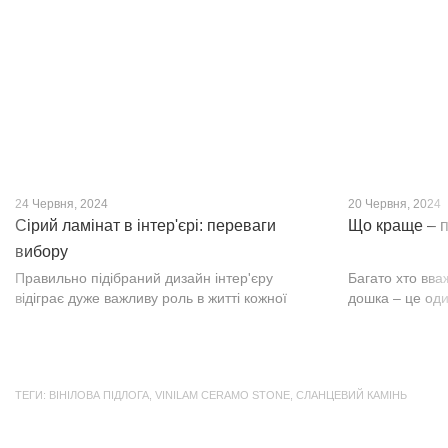
нещодавно, він швидко став...
фактурою, а по
24 Червня, 2024
20 Червня, 2024
Сірий ламінат в інтер'єрі: переваги
Що краще – п
вибору
Правильно підібраний дизайн інтер'єру
Багато хто вва
відіграє дуже важливу роль в житті кожної
дошка – це оди
людини. В затишних кімнатах з сучасним
будматеріал. А
інтер'єром легко відпочивати, працювати та
у них є тільки 
проводити спільний час з родиною. Сіри...
екологічно чист
ТЕГИ:
ВІНІЛОВА ПІДЛОГА
,
VINILAM CERAMO STONE
,
СЛАНЦЕВИЙ КАМІНЬ