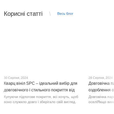
Корисні статті
Весь блог
30 Серпня, 2024
28 Серпня, 2024
Кварц вініл SPC – ідеальний вибір для
Довговічна п
довговічного і стильного покриття від
оздоблення о
PROFLOOR
Купуючи підлогове покриття, всі хочуть, щоб
Довговічна па
воно служило довго і зберігало свій вигляд.
оселіЯкщо вин
Це бажання може здійснитися, якщо вибрати
інтер’єр, парк
кварц-вініл SPC. Хоча цей матеріал з'явився
вишуканості. Т