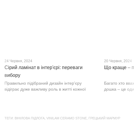
нещодавно, він швидко став...
фактурою, а по
24 Червня, 2024
20 Червня, 2024
Сірий ламінат в інтер'єрі: переваги
Що краще – п
вибору
Правильно підібраний дизайн інтер'єру
Багато хто вва
відіграє дуже важливу роль в житті кожної
дошка – це оди
людини. В затишних кімнатах з сучасним
будматеріал. А
інтер'єром легко відпочивати, працювати та
у них є тільки 
проводити спільний час з родиною. Сіри...
екологічно чист
ТЕГИ:
ВІНІЛОВА ПІДЛОГА
,
VINILAM CERAMO STONE
,
ГРЕЦЬКИЙ МАРМУР