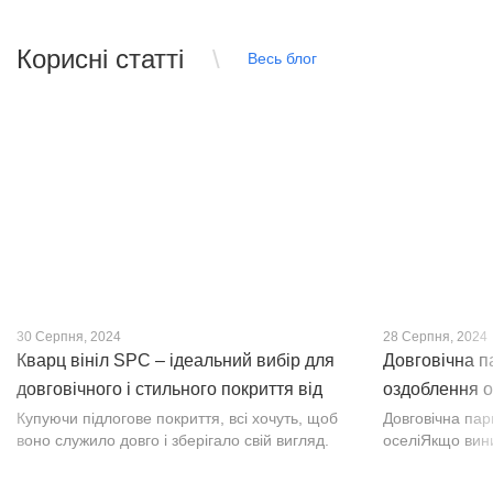
Корисні статті
Весь блог
30 Серпня, 2024
28 Серпня, 2024
Кварц вініл SPC – ідеальний вибір для
Довговічна п
довговічного і стильного покриття від
оздоблення о
PROFLOOR
Купуючи підлогове покриття, всі хочуть, щоб
Довговічна па
воно служило довго і зберігало свій вигляд.
оселіЯкщо вин
Це бажання може здійснитися, якщо вибрати
інтер’єр, парк
кварц-вініл SPC. Хоча цей матеріал з'явився
вишуканості. Т