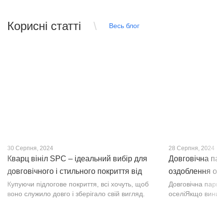
Корисні статті
Весь блог
30 Серпня, 2024
28 Серпня, 2024
Кварц вініл SPC – ідеальний вибір для
Довговічна п
довговічного і стильного покриття від
оздоблення о
PROFLOOR
Купуючи підлогове покриття, всі хочуть, щоб
Довговічна па
воно служило довго і зберігало свій вигляд.
оселіЯкщо вин
Це бажання може здійснитися, якщо вибрати
інтер’єр, парк
кварц-вініл SPC. Хоча цей матеріал з'явився
вишуканості. Т