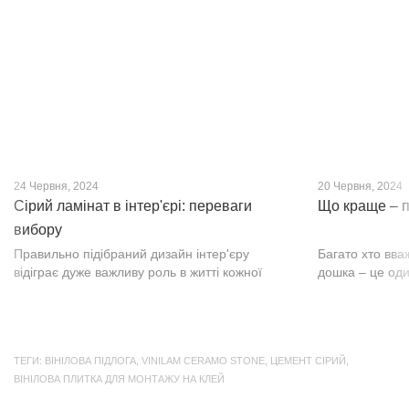
нещодавно, він швидко став...
фактурою, а по
24 Червня, 2024
20 Червня, 2024
Сірий ламінат в інтер'єрі: переваги
Що краще – п
вибору
Правильно підібраний дизайн інтер'єру
Багато хто вва
відіграє дуже важливу роль в житті кожної
дошка – це оди
людини. В затишних кімнатах з сучасним
будматеріал. А
інтер'єром легко відпочивати, працювати та
у них є тільки 
проводити спільний час з родиною. Сіри...
екологічно чист
ТЕГИ:
ВІНІЛОВА ПІДЛОГА
,
VINILAM CERAMO STONE
,
ЦЕМЕНТ СІРИЙ
,
ВІНІЛОВА ПЛИТКА ДЛЯ МОНТАЖУ НА КЛЕЙ