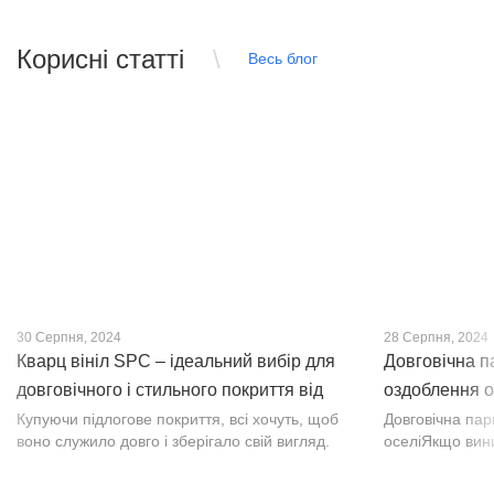
Корисні статті
Весь блог
30 Серпня, 2024
28 Серпня, 2024
Кварц вініл SPC – ідеальний вибір для
Довговічна п
довговічного і стильного покриття від
оздоблення о
PROFLOOR
Купуючи підлогове покриття, всі хочуть, щоб
Довговічна па
воно служило довго і зберігало свій вигляд.
оселіЯкщо вин
Це бажання може здійснитися, якщо вибрати
інтер’єр, парк
кварц-вініл SPC. Хоча цей матеріал з'явився
вишуканості. Т