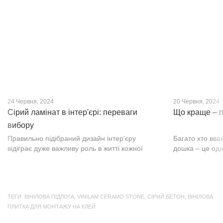
нещодавно, він швидко став...
фактурою, а по
24 Червня, 2024
20 Червня, 2024
Сірий ламінат в інтер'єрі: переваги
Що краще – п
вибору
Правильно підібраний дизайн інтер'єру
Багато хто вва
відіграє дуже важливу роль в житті кожної
дошка – це оди
людини. В затишних кімнатах з сучасним
будматеріал. А
інтер'єром легко відпочивати, працювати та
у них є тільки 
проводити спільний час з родиною. Сіри...
екологічно чист
ТЕГИ:
ВІНІЛОВА ПІДЛОГА
,
VINILAM CERAMO STONE
,
СІРИЙ БЕТОН
,
ВІНІЛОВА
ПЛИТКА ДЛЯ МОНТАЖУ НА КЛЕЙ