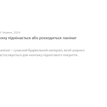
6 Червня, 2024
ому піднімається або розходиться ламінат
амінат – сучасний будівельний матеріал, який широко
астосовується для монтажу підлогового покриття.
роте, якщо неправильно укласти ламіноване
окриття, то надалі в процесі експлуатації воно може
о...