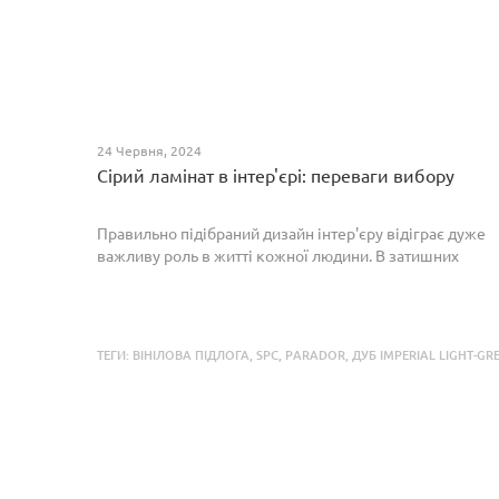
24 Червня, 2024
Сірий ламінат в інтер'єрі: переваги вибору
Правильно підібраний дизайн інтер'єру відіграє дуже
важливу роль в житті кожної людини. В затишних
кімнатах з сучасним інтер'єром легко відпочивати,
працювати та проводити спільний час з родиною. Сіри...
ТЕГИ:
ВІНІЛОВА ПІДЛОГА
,
SPC
,
PARADOR
,
ДУБ IMPERIAL LIGHT-GR