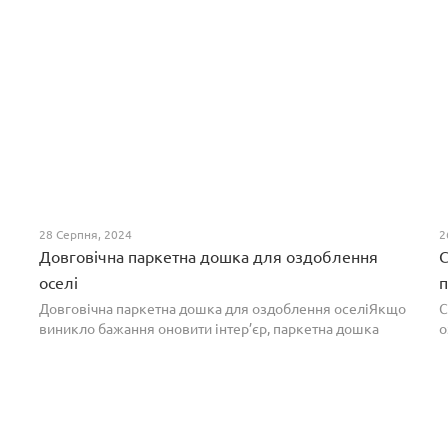
28 Серпня, 2024
2
Довговічна паркетна дошка для оздоблення
С
оселі
п
Довговічна паркетна дошка для оздоблення оселіЯкщо
С
виникло бажання оновити інтер’єр, паркетна дошка
о
горіх додасть вишуканості. Таке екзотичне покриття
п
вражає фактурою, а поєднання світлих та темних ві...
т
н