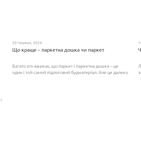
20 Червня, 2024
1
Що краще – паркетна дошка чи паркет
Ч
Багато хто вважає, що паркет і паркетна дошка – це
Л
один і той самий підлоговий будматеріал. Але це далеко
з
не так. Спільним у них є тільки те, що вони виготовлені з
П
екологічно чистого і природного мате...
п
р
EY