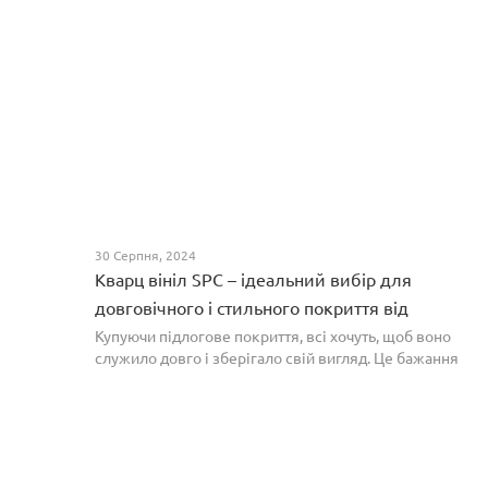
30 Серпня, 2024
Кварц вініл SPC – ідеальний вибір для
довговічного і стильного покриття від
PROFLOOR
Купуючи підлогове покриття, всі хочуть, щоб воно
служило довго і зберігало свій вигляд. Це бажання
може здійснитися, якщо вибрати кварц-вініл SPC. Хоча
цей матеріал з'явився нещодавно, він швидко став...