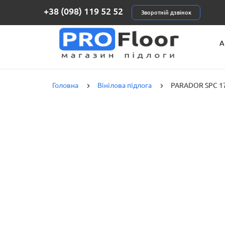
+38 (098) 119 52 52
Зворотній дзвінок
А
К
Головна
Вінілова підлога
PARADOR SPC 174