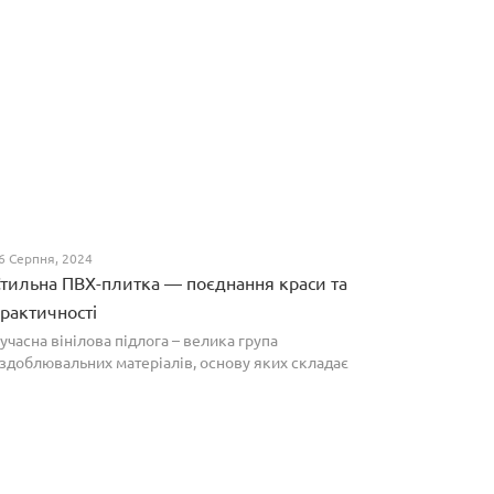
6 Серпня, 2024
тильна ПВХ-плитка — поєднання краси та
рактичності
учасна вінілова підлога – велика група
здоблювальних матеріалів, основу яких складає
олівінілхлорид. Оптимальним співвідношенням ціни
а якості вирізняються плитки ПВХ, які по структурі
агадують л...