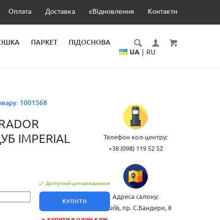
Оплата
Доставка
єВідновлення
Контакти
ДОШКА
ПАРКЕТ
ПІДОСНОВА
UA
|
RU
овару:
1001568
ARADOR
УБ IMPERIAL
Телефон кол-центру:
+38 (098) 119 52 52
Доступний для замовлення
Адреса салону:
КУПИТИ
м.Київ, пр. С.Бандери, 8