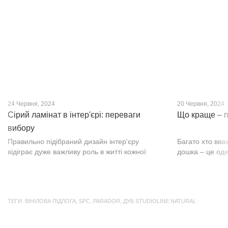
нещодавно, він швидко став...
фактурою, а по
24 Червня, 2024
20 Червня, 2024
Сірий ламінат в інтер'єрі: переваги
Що краще – п
вибору
Правильно підібраний дизайн інтер'єру
Багато хто вва
відіграє дуже важливу роль в житті кожної
дошка – це оди
людини. В затишних кімнатах з сучасним
будматеріал. А
інтер'єром легко відпочивати, працювати та
у них є тільки 
проводити спільний час з родиною. Сіри...
екологічно чист
ТЕГИ:
ВІНІЛОВА ПІДЛОГА
,
SPC
,
PARADOR
,
ДУБ STUDIOLINE NATURAL