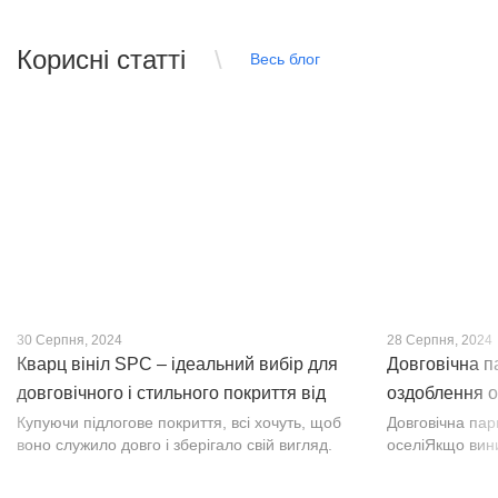
Корисні статті
Весь блог
30 Серпня, 2024
28 Серпня, 2024
Кварц вініл SPC – ідеальний вибір для
Довговічна п
довговічного і стильного покриття від
оздоблення о
PROFLOOR
Купуючи підлогове покриття, всі хочуть, щоб
Довговічна па
воно служило довго і зберігало свій вигляд.
оселіЯкщо вин
Це бажання може здійснитися, якщо вибрати
інтер’єр, парк
кварц-вініл SPC. Хоча цей матеріал з'явився
вишуканості. Т