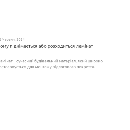
6 Червня, 2024
ому піднімається або розходиться ламінат
амінат – сучасний будівельний матеріал, який широко
астосовується для монтажу підлогового покриття.
роте, якщо неправильно укласти ламіноване
окриття, то надалі в процесі експлуатації воно може
о...