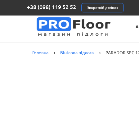
+38 (098) 119 52 52
Зворотній дзвінок
А
К
Головна
Вінілова підлога
PARADOR SPC 17