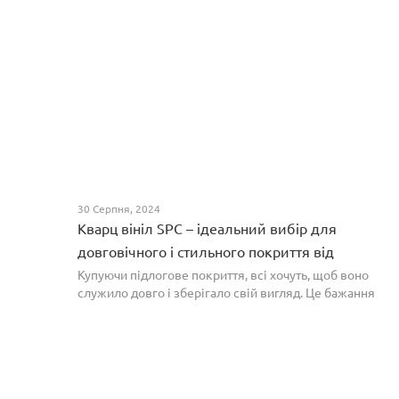
30 Серпня, 2024
Кварц вініл SPC – ідеальний вибір для
довговічного і стильного покриття від
PROFLOOR
Купуючи підлогове покриття, всі хочуть, щоб воно
служило довго і зберігало свій вигляд. Це бажання
може здійснитися, якщо вибрати кварц-вініл SPC. Хоча
цей матеріал з'явився нещодавно, він швидко став...