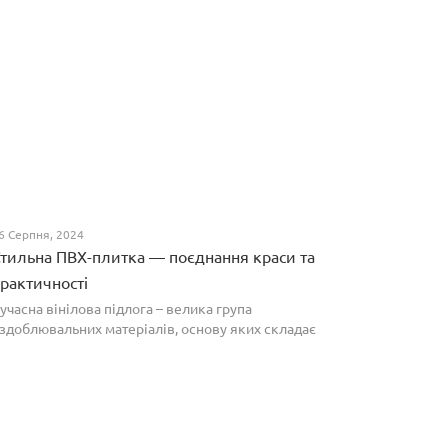
6 Серпня, 2024
тильна ПВХ-плитка — поєднання краси та
рактичності
учасна вінілова підлога – велика група
здоблювальних матеріалів, основу яких складає
олівінілхлорид. Оптимальним співвідношенням ціни
а якості вирізняються плитки ПВХ, які по структурі
агадують л...