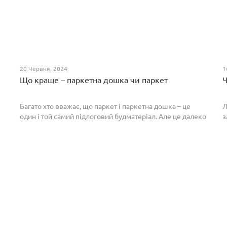
20 Червня, 2024
1
Що краще – паркетна дошка чи паркет
Ч
Багато хто вважає, що паркет і паркетна дошка – це
Л
один і той самий підлоговий будматеріал. Але це далеко
з
не так. Спільним у них є тільки те, що вони виготовлені з
П
екологічно чистого і природного мате...
п
р