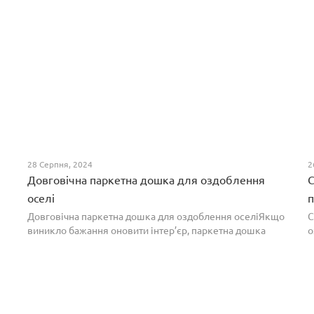
28 Серпня, 2024
2
Довговічна паркетна дошка для оздоблення
С
оселі
п
Довговічна паркетна дошка для оздоблення оселіЯкщо
С
виникло бажання оновити інтер’єр, паркетна дошка
о
горіх додасть вишуканості. Таке екзотичне покриття
п
вражає фактурою, а поєднання світлих та темних ві...
т
н