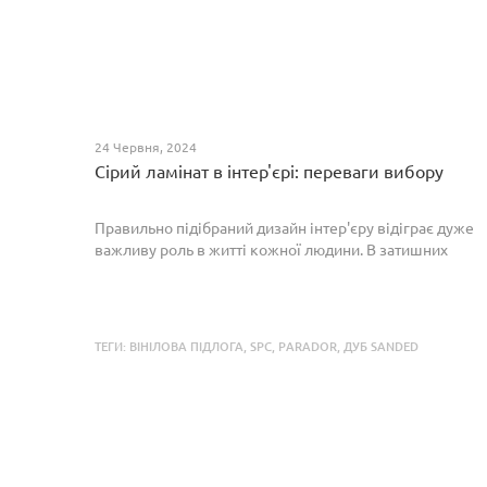
24 Червня, 2024
Сірий ламінат в інтер'єрі: переваги вибору
Правильно підібраний дизайн інтер'єру відіграє дуже
важливу роль в житті кожної людини. В затишних
кімнатах з сучасним інтер'єром легко відпочивати,
працювати та проводити спільний час з родиною. Сіри...
ТЕГИ:
ВІНІЛОВА ПІДЛОГА
,
SPC
,
PARADOR
,
ДУБ SANDED