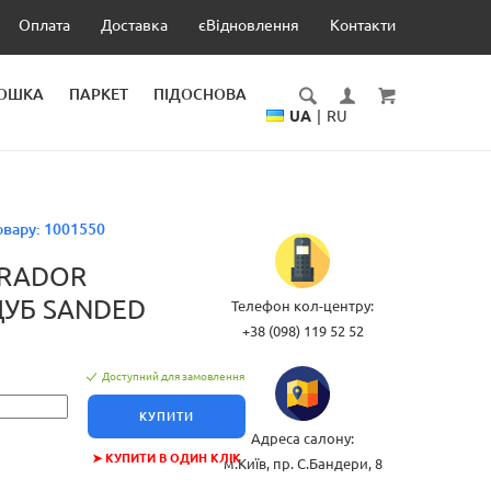
Оплата
Доставка
єВідновлення
Контакти
ДОШКА
ПАРКЕТ
ПІДОСНОВА
UA
|
RU
овару:
1001550
ARADOR
ДУБ SANDED
Телефон кол-центру:
+38 (098) 119 52 52
Доступний для замовлення
КУПИТИ
Адреса салону:
➤ КУПИТИ В ОДИН КЛІК
м.Київ, пр. С.Бандери, 8