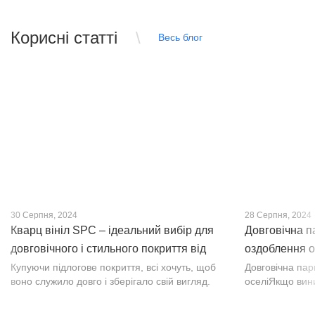
Корисні статті
Весь блог
30 Серпня, 2024
28 Серпня, 2024
Кварц вініл SPC – ідеальний вибір для
Довговічна п
довговічного і стильного покриття від
оздоблення о
PROFLOOR
Купуючи підлогове покриття, всі хочуть, щоб
Довговічна па
воно служило довго і зберігало свій вигляд.
оселіЯкщо вин
Це бажання може здійснитися, якщо вибрати
інтер’єр, парк
кварц-вініл SPC. Хоча цей матеріал з'явився
вишуканості. Т