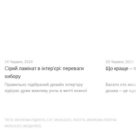
нещодавно, він швидко став...
фактурою, а по
24 Червня, 2024
20 Червня, 2024
Сірий ламінат в інтер'єрі: переваги
Що краще – п
вибору
Правильно підібраний дизайн інтер'єру
Багато хто вва
відіграє дуже важливу роль в житті кожної
дошка – це оди
людини. В затишних кімнатах з сучасним
будматеріал. А
інтер'єром легко відпочивати, працювати та
у них є тільки 
проводити спільний час з родиною. Сіри...
екологічно чист
ТЕГИ:
ВІНІЛОВА ПІДЛОГА
,
LVT
,
MODULEO
,
ROOTS
,
ВІНІЛОВА ПЛИТКА
MODULEO (МОДУЛЕО)