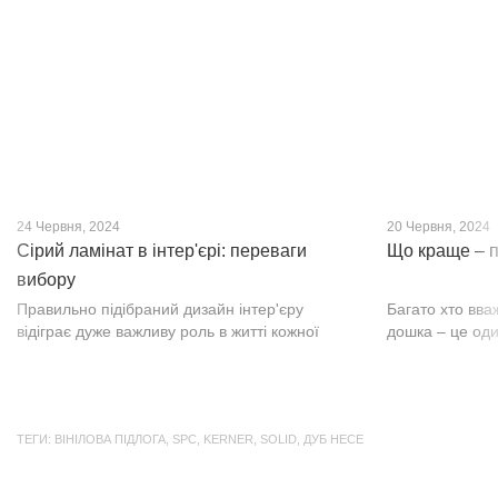
нещодавно, він швидко став...
фактурою, а по
24 Червня, 2024
20 Червня, 2024
Сірий ламінат в інтер'єрі: переваги
Що краще – п
вибору
Правильно підібраний дизайн інтер'єру
Багато хто вва
відіграє дуже важливу роль в житті кожної
дошка – це оди
людини. В затишних кімнатах з сучасним
будматеріал. А
інтер'єром легко відпочивати, працювати та
у них є тільки 
проводити спільний час з родиною. Сіри...
екологічно чист
ТЕГИ:
ВІНІЛОВА ПІДЛОГА
,
SPC
,
KERNER
,
SOLID
,
ДУБ НЕСЕ