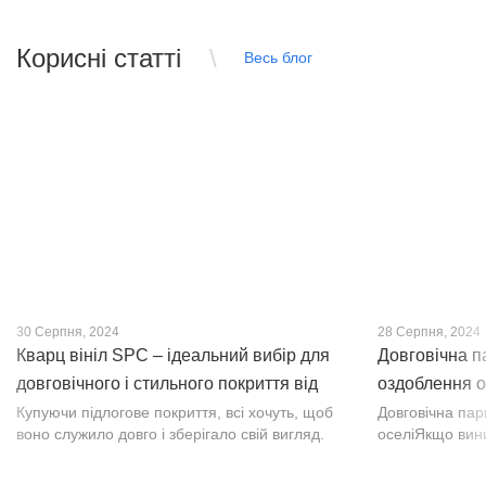
Корисні статті
Весь блог
30 Серпня, 2024
28 Серпня, 2024
Кварц вініл SPC – ідеальний вибір для
Довговічна п
довговічного і стильного покриття від
оздоблення о
PROFLOOR
Купуючи підлогове покриття, всі хочуть, щоб
Довговічна па
воно служило довго і зберігало свій вигляд.
оселіЯкщо вин
Це бажання може здійснитися, якщо вибрати
інтер’єр, парк
кварц-вініл SPC. Хоча цей матеріал з'явився
вишуканості. Т