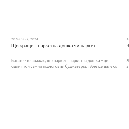
20 Червня, 2024
1
Що краще – паркетна дошка чи паркет
Ч
Багато хто вважає, що паркет і паркетна дошка – це
Л
один і той самий підлоговий будматеріал. Але це далеко
з
не так. Спільним у них є тільки те, що вони виготовлені з
П
екологічно чистого і природного мате...
п
р