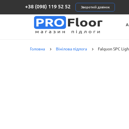
+38 (098) 119 52 52
Зворотній дзвінок
А
К
Головна
Вінілова підлога
Falquon SPC Lig