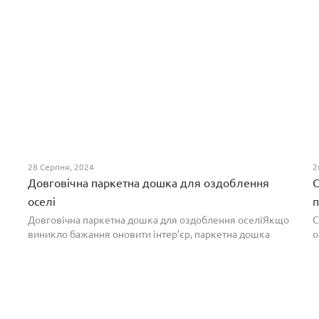
28 Серпня, 2024
2
Довговічна паркетна дошка для оздоблення
С
оселі
п
Довговічна паркетна дошка для оздоблення оселіЯкщо
С
виникло бажання оновити інтер’єр, паркетна дошка
о
горіх додасть вишуканості. Таке екзотичне покриття
п
вражає фактурою, а поєднання світлих та темних ві...
т
н