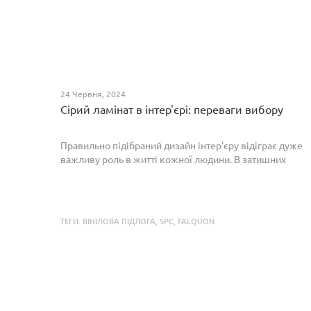
24 Червня, 2024
Сірий ламінат в інтер'єрі: переваги вибору
Правильно підібраний дизайн інтер'єру відіграє дуже
важливу роль в житті кожної людини. В затишних
кімнатах з сучасним інтер'єром легко відпочивати,
працювати та проводити спільний час з родиною. Сіри...
ТЕГИ:
ВІНІЛОВА ПІДЛОГА
,
SPC
,
FALQUON