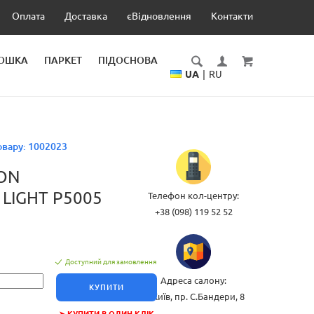
Оплата
Доставка
єВідновлення
Контакти
ДОШКА
ПАРКЕТ
ПІДОСНОВА
UA
|
RU
овару:
1002023
ON
LIGHT P5005
Телефон кол-центру:
+38 (098) 119 52 52
Доступний для замовлення
Адреса салону:
КУПИТИ
м.Київ, пр. С.Бандери, 8