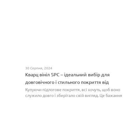
30 Серпня, 2024
Кварц вініл SPC – ідеальний вибір для
довговічного і стильного покриття від
PROFLOOR
Купуючи підлогове покриття, всі хочуть, щоб воно
служило довго і зберігало свій вигляд. Це бажання
може здійснитися, якщо вибрати кварц-вініл SPC. Хоча
цей матеріал з'явився нещодавно, він швидко став...