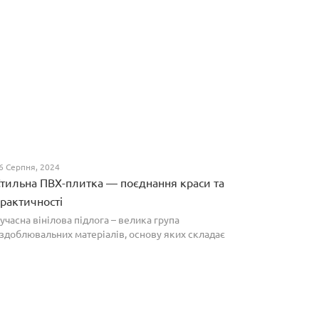
6 Серпня, 2024
тильна ПВХ-плитка — поєднання краси та
рактичності
учасна вінілова підлога – велика група
здоблювальних матеріалів, основу яких складає
олівінілхлорид. Оптимальним співвідношенням ціни
а якості вирізняються плитки ПВХ, які по структурі
агадують л...