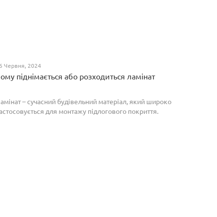
6 Червня, 2024
ому піднімається або розходиться ламінат
амінат – сучасний будівельний матеріал, який широко
астосовується для монтажу підлогового покриття.
роте, якщо неправильно укласти ламіноване
окриття, то надалі в процесі експлуатації воно може
о...