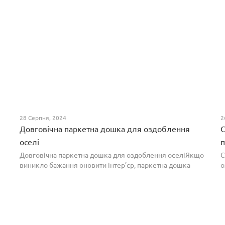
28 Серпня, 2024
2
Довговічна паркетна дошка для оздоблення
С
оселі
п
Довговічна паркетна дошка для оздоблення оселіЯкщо
С
виникло бажання оновити інтер’єр, паркетна дошка
о
горіх додасть вишуканості. Таке екзотичне покриття
п
вражає фактурою, а поєднання світлих та темних ві...
т
н