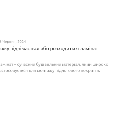
6 Червня, 2024
ому піднімається або розходиться ламінат
амінат – сучасний будівельний матеріал, який широко
астосовується для монтажу підлогового покриття.
роте, якщо неправильно укласти ламіноване
окриття, то надалі в процесі експлуатації воно може
о...