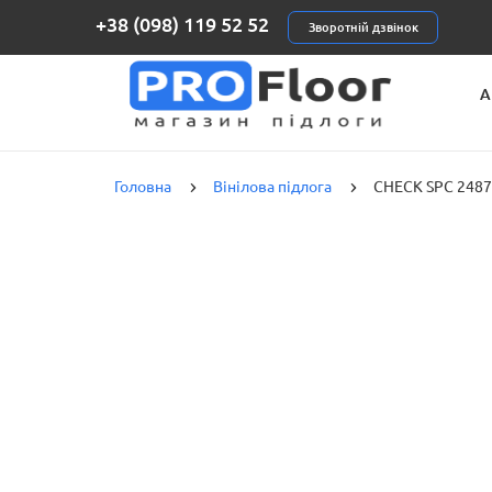
+38 (098) 119 52 52
Зворотній дзвінок
А
К
Головна
Вінілова підлога
CHECK SPC 2487