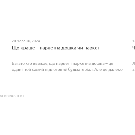
20 Червня, 2024
1
Що краще – паркетна дошка чи паркет
Ч
Багато хто вважає, що паркет і паркетна дошка – це
Л
один і той самий підлоговий будматеріал. Але це далеко
з
не так. Спільним у них є тільки те, що вони виготовлені з
П
екологічно чистого і природного мате...
п
р
WEDDINGSTEDT