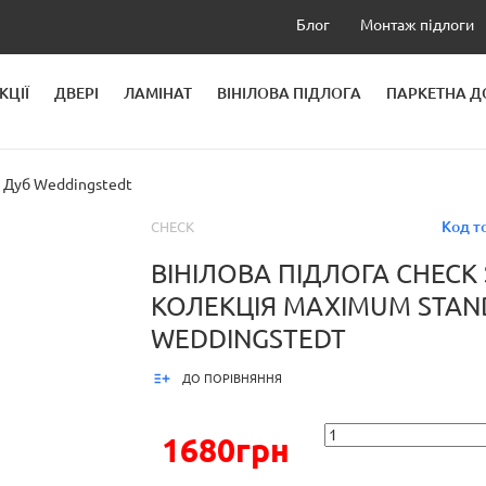
Блог
Монтаж підлоги
КЦІЇ
ДВЕРІ
ЛАМІНАТ
ВІНІЛОВА ПІДЛОГА
ПАРКЕТНА 
ЛЕЙ
 Дуб Weddingstedt
Код т
CHECK
ВІНІЛОВА ПІДЛОГА CHECK
КОЛЕКЦІЯ MAXIMUM STAN
WEDDINGSTEDT
ДО ПОРІВНЯННЯ
1680грн