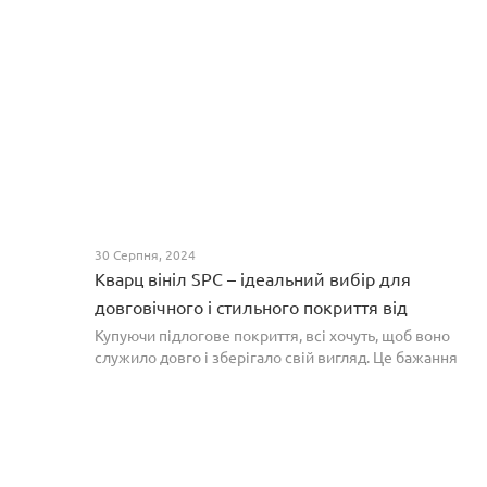
30 Серпня, 2024
Кварц вініл SPC – ідеальний вибір для
довговічного і стильного покриття від
PROFLOOR
Купуючи підлогове покриття, всі хочуть, щоб воно
служило довго і зберігало свій вигляд. Це бажання
може здійснитися, якщо вибрати кварц-вініл SPC. Хоча
цей матеріал з'явився нещодавно, він швидко став...