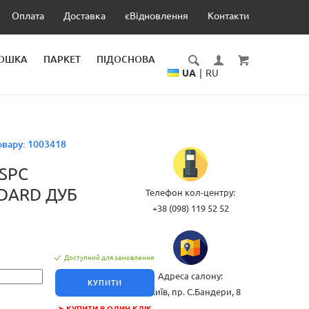
Оплата
Доставка
єВідновлення
Контакти
ДОШКА
ПАРКЕТ
ПІДОСНОВА
UA
|
RU
овару:
1003418
 SPC
DARD ДУБ
Телефон кол-центру:
+38 (098) 119 52 52
Доступний для замовлення
Адреса салону:
КУПИТИ
м.Київ, пр. С.Бандери, 8