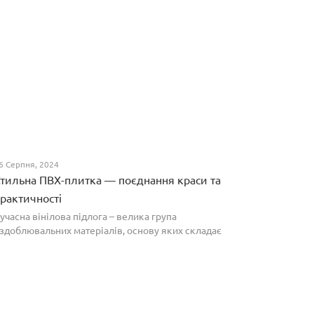
6 Серпня, 2024
тильна ПВХ-плитка — поєднання краси та
рактичності
учасна вінілова підлога – велика група
здоблювальних матеріалів, основу яких складає
олівінілхлорид. Оптимальним співвідношенням ціни
а якості вирізняються плитки ПВХ, які по структурі
агадують л...