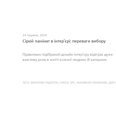
24 Червня, 2024
Сірий ламінат в інтер'єрі: переваги вибору
Правильно підібраний дизайн інтер'єру відіграє дуже
важливу роль в житті кожної людини. В затишних
кімнатах з сучасним інтер'єром легко відпочивати,
працювати та проводити спільний час з родиною. Сіри...
ТЕГИ:
ВІНІЛОВА ПІДЛОГА
,
CHECK
,
SPC
,
MAXIMUM STANDARD
,
ДУБ 