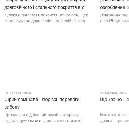
довговічного і стильного покриття від
оздоблення о
PROFLOOR
Купуючи підлогове покриття, всі хочуть, щоб
Довговічна па
воно служило довго і зберігало свій вигляд.
оселіЯкщо вин
Це бажання може здійснитися, якщо вибрати
інтер’єр, парк
кварц-вініл SPC. Хоча цей матеріал з'явився
вишуканості. Т
нещодавно, він швидко став...
фактурою, а по
24 Червня, 2024
20 Червня, 2024
Сірий ламінат в інтер'єрі: переваги
Що краще – п
вибору
Правильно підібраний дизайн інтер'єру
Багато хто вва
відіграє дуже важливу роль в житті кожної
дошка – це оди
людини. В затишних кімнатах з сучасним
будматеріал. А