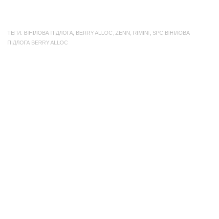
інтер'єром легко відпочивати, працювати та
у них є тільки 
проводити спільний час з родиною. Сіри...
екологічно чист
ТЕГИ:
ВІНІЛОВА ПІДЛОГА
,
BERRY ALLOC
,
ZENN
,
RIMINI
,
SPC ВІНІЛОВА
ПІДЛОГА BERRY ALLOC