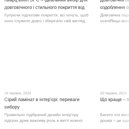
довговічного і стильного покриття від
оздоблення о
PROFLOOR
Купуючи підлогове покриття, всі хочуть, щоб
Довговічна па
воно служило довго і зберігало свій вигляд.
оселіЯкщо вин
Це бажання може здійснитися, якщо вибрати
інтер’єр, парк
кварц-вініл SPC. Хоча цей матеріал з'явився
вишуканості. Т
нещодавно, він швидко став...
фактурою, а по
24 Червня, 2024
20 Червня, 2024
Сірий ламінат в інтер'єрі: переваги
Що краще – п
вибору
Правильно підібраний дизайн інтер'єру
Багато хто вва
відіграє дуже важливу роль в житті кожної
дошка – це оди
людини. В затишних кімнатах з сучасним
будматеріал. А