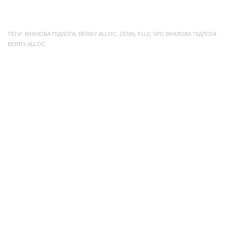
інтер'єром легко відпочивати, працювати та
у них є тільки 
проводити спільний час з родиною. Сіри...
екологічно чист
ТЕГИ:
ВІНІЛОВА ПІДЛОГА
,
BERRY ALLOC
,
ZENN
,
FUJI
,
SPC ВІНІЛОВА ПІДЛОГА
BERRY ALLOC