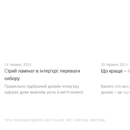
кварц-вініл SPC. Хоча цей матеріал з'явився
вишуканості. Т
нещодавно, він швидко став...
фактурою, а по
24 Червня, 2024
20 Червня, 2024
Сірий ламінат в інтер'єрі: переваги
Що краще – п
вибору
Правильно підібраний дизайн інтер'єру
Багато хто вва
відіграє дуже важливу роль в житті кожної
дошка – це оди
людини. В затишних кімнатах з сучасним
будматеріал. А
інтер'єром легко відпочивати, працювати та
у них є тільки 
проводити спільний час з родиною. Сіри...
екологічно чист
ТЕГИ:
ВІНІЛОВА ПІДЛОГА
,
ADO FLOOR
,
SPC
,
KORTIKA
,
SENTEMA