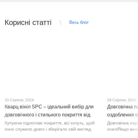
Корисні статті
Весь блог
30 Серпня, 2024
28 Серпня, 2024
Кварц вініл SPC – ідеальний вибір для
Довговічна п
довговічного і стильного покриття від
оздоблення о
PROFLOOR
Купуючи підлогове покриття, всі хочуть, щоб
Довговічна па
воно служило довго і зберігало свій вигляд.
оселіЯкщо вин
Це бажання може здійснитися, якщо вибрати
інтер’єр, парк