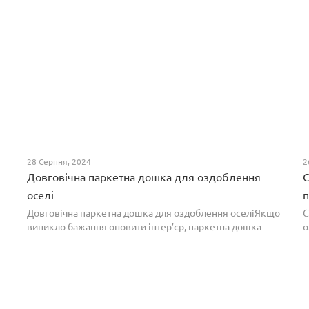
28 Серпня, 2024
2
Довговічна паркетна дошка для оздоблення
С
оселі
п
Довговічна паркетна дошка для оздоблення оселіЯкщо
С
виникло бажання оновити інтер’єр, паркетна дошка
о
горіх додасть вишуканості. Таке екзотичне покриття
п
вражає фактурою, а поєднання світлих та темних ві...
т
н