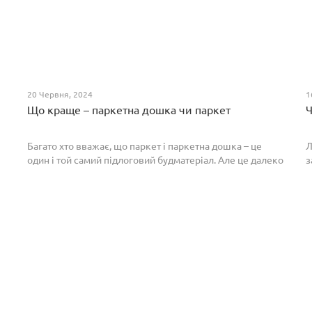
20 Червня, 2024
1
Що краще – паркетна дошка чи паркет
Ч
Багато хто вважає, що паркет і паркетна дошка – це
Л
один і той самий підлоговий будматеріал. Але це далеко
з
не так. Спільним у них є тільки те, що вони виготовлені з
П
екологічно чистого і природного мате...
п
р