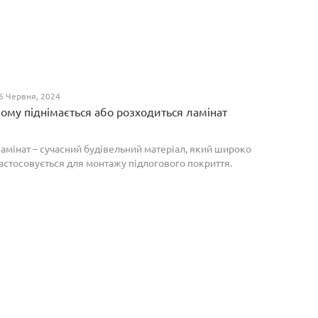
6 Червня, 2024
ому піднімається або розходиться ламінат
амінат – сучасний будівельний матеріал, який широко
астосовується для монтажу підлогового покриття.
роте, якщо неправильно укласти ламіноване
окриття, то надалі в процесі експлуатації воно може
о...