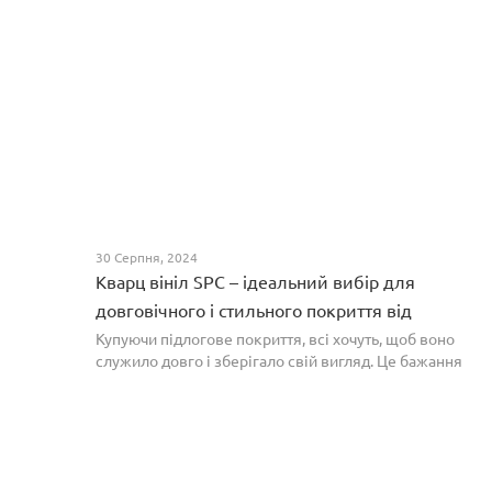
30 Серпня, 2024
Кварц вініл SPC – ідеальний вибір для
довговічного і стильного покриття від
PROFLOOR
Купуючи підлогове покриття, всі хочуть, щоб воно
служило довго і зберігало свій вигляд. Це бажання
може здійснитися, якщо вибрати кварц-вініл SPC. Хоча
цей матеріал з'явився нещодавно, він швидко став...