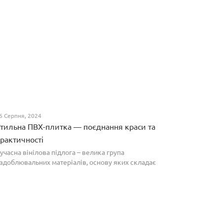
6 Серпня, 2024
тильна ПВХ-плитка — поєднання краси та
рактичності
учасна вінілова підлога – велика група
здоблювальних матеріалів, основу яких складає
олівінілхлорид. Оптимальним співвідношенням ціни
а якості вирізняються плитки ПВХ, які по структурі
агадують л...