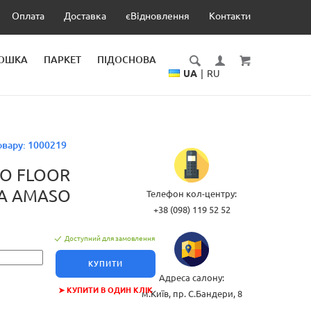
Оплата
Доставка
єВідновлення
Контакти
ДОШКА
ПАРКЕТ
ПІДОСНОВА
UA
|
RU
овару:
1000219
DO FLOOR
KA AMASO
Телефон кол-центру:
+38 (098) 119 52 52
Доступний для замовлення
КУПИТИ
Адреса салону:
➤ КУПИТИ В ОДИН КЛІК
м.Київ, пр. С.Бандери, 8