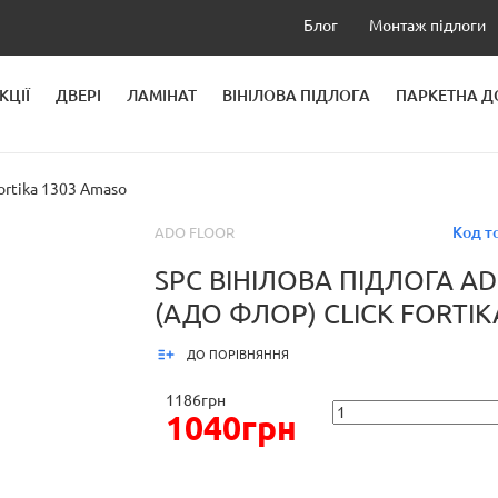
Блог
Монтаж підлоги
КЦІЇ
ДВЕРІ
ЛАМІНАТ
ВІНІЛОВА ПІДЛОГА
ПАРКЕТНА 
ЛЕЙ
ortika 1303 Amaso
Код т
ADO FLOOR
SPC ВІНІЛОВА ПІДЛОГА A
(АДО ФЛОР) CLICK FORTI
ДО ПОРІВНЯННЯ
1186грн
1040грн