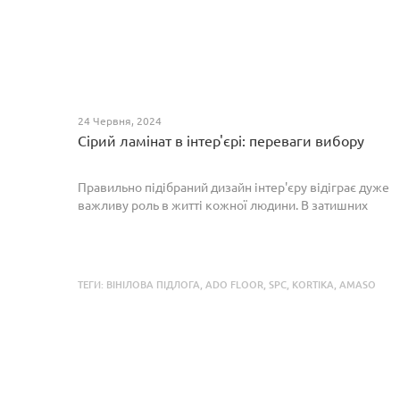
24 Червня, 2024
Сірий ламінат в інтер'єрі: переваги вибору
Правильно підібраний дизайн інтер'єру відіграє дуже
важливу роль в житті кожної людини. В затишних
кімнатах з сучасним інтер'єром легко відпочивати,
працювати та проводити спільний час з родиною. Сіри...
ТЕГИ:
ВІНІЛОВА ПІДЛОГА
,
ADO FLOOR
,
SPC
,
KORTIKA
,
AMASO