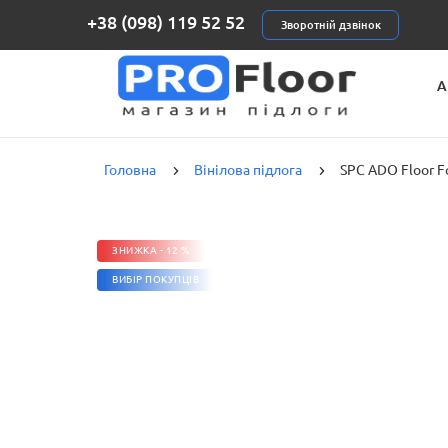
+38 (098) 119 52 52
Зворотній дзвінок
А
К
Головна
Вінілова підлога
SPC ADO Floor F
ЗНИЖКА - 12 %
ВИБІР ПОКУПЦІВ