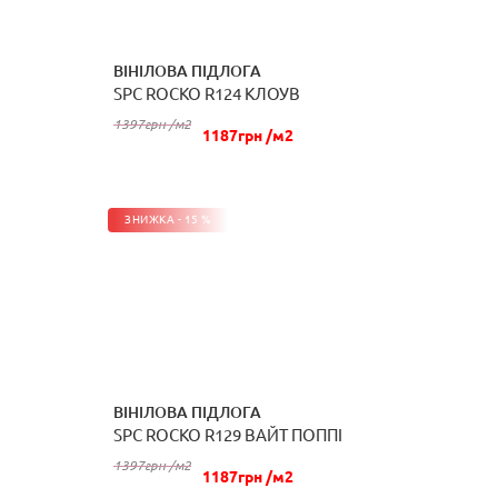
ВІНІЛОВА ПІДЛОГА
SPC ROCKO R124 КЛОУВ
КУПИТИ
1397грн /м2
1187грн /м2
ЗНИЖКА - 15 %
ВІНІЛОВА ПІДЛОГА
SPC ROCKO R129 ВАЙТ ПОППІ
КУПИТИ
1397грн /м2
1187грн /м2