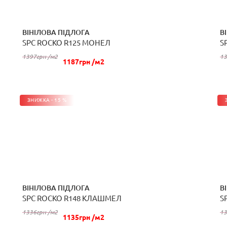
ВІНІЛОВА ПІДЛОГА
В
SPC ROCKO R125 МОНЕЛ
S
КУПИТИ
1397грн /м2
13
1187грн /м2
ЗНИЖКА - 15 %
ВІНІЛОВА ПІДЛОГА
В
SPC ROCKO R148 КЛАШМЕЛ
S
КУПИТИ
1336грн /м2
13
1135грн /м2