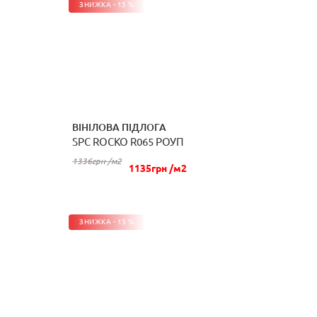
ЗНИЖКА - 15 %
ВІНІЛОВА ПІДЛОГА
SPC ROCKO R065 РОУП
КУПИТИ
1336грн /м2
1135грн /м2
ЗНИЖКА - 15 %