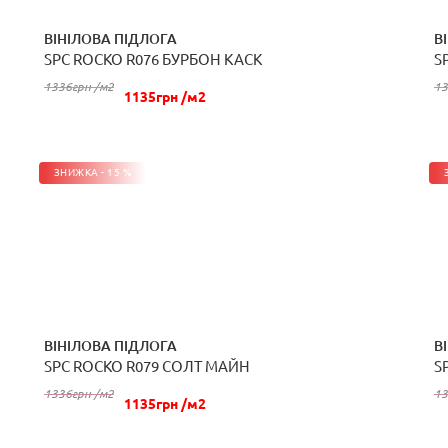
ВІНІЛОВА ПІДЛОГА
В
SPC ROCKO R076 БУРБОН КАСК
S
КУПИТИ
1336грн /м2
13
1135грн /м2
ЗНИЖКА - 15 %
ВІНІЛОВА ПІДЛОГА
В
SPC ROCKO R079 СОЛТ МАЙН
S
КУПИТИ
1336грн /м2
13
1135грн /м2