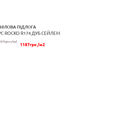
ІНІЛОВА ПІДЛОГА
PC ROCKO R174 ДУБ СЕЙЛЕМ
КУПИТИ
97грн /м2
1187грн /м2