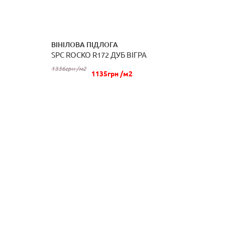
ВІНІЛОВА ПІДЛОГА
SPC ROCKO R172 ДУБ ВІГРА
КУПИТИ
1336грн /м2
1135грн /м2