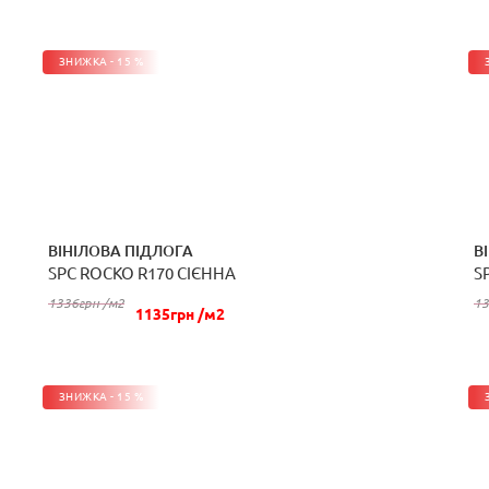
ЗНИЖКА - 15 %
ВІНІЛОВА ПІДЛОГА
В
SPC ROCKO R170 СІЄННА
S
КУПИТИ
1336грн /м2
13
1135грн /м2
ЗНИЖКА - 15 %