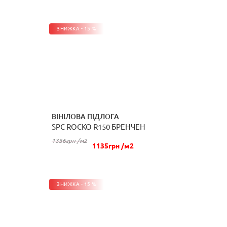
ЗНИЖКА - 15 %
ВІНІЛОВА ПІДЛОГА
SPC ROCKO R150 БРЕНЧЕН
КУПИТИ
1336грн /м2
1135грн /м2
ЗНИЖКА - 15 %