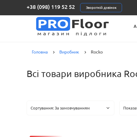
+38 (098) 119 52 52
Зворотній дзвінок
А
К
Головна
Виробник
Rocko
Всі товари виробника Ro