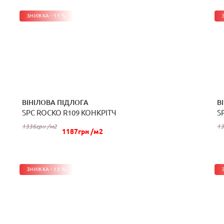
ЗНИЖКА - 11 %
ВІНІЛОВА ПІДЛОГА
В
SPC ROCKO R109 КОНКРІТЧ
S
КУПИТИ
1336грн /м2
13
1187грн /м2
ЗНИЖКА - 15 %