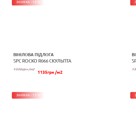
ЗНИЖКА - 15 %
ВІНІЛОВА ПІДЛОГА
В
SPC ROCKO R066 СКУЛЬПТА
S
КУПИТИ
1336грн /м2
13
1135грн /м2
ЗНИЖКА - 15 %