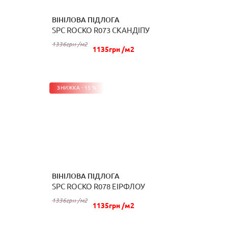
ВІНІЛОВА ПІДЛОГА
SPC ROCKO R073 СКАНДІПУ
КУПИТИ
1336грн /м2
1135грн /м2
ЗНИЖКА - 15 %
ВІНІЛОВА ПІДЛОГА
SPC ROCKO R078 ЕІРФЛОУ
КУПИТИ
1336грн /м2
1135грн /м2