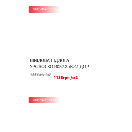
ЗНИЖКА - 15 %
ВІНІЛОВА ПІДЛОГА
SPC ROCKO R082 ХЬЮМІДОР
КУПИТИ
1336грн /м2
1135грн /м2
ЗНИЖКА - 15 %