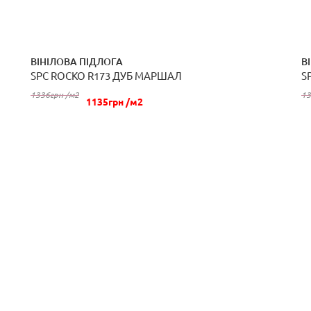
ВІНІЛОВА ПІДЛОГА
В
SPC ROCKO R173 ДУБ МАРШАЛ
S
КУПИТИ
1336грн /м2
13
1135грн /м2