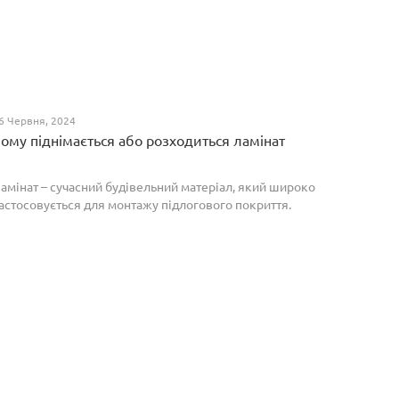
6 Червня, 2024
ому піднімається або розходиться ламінат
амінат – сучасний будівельний матеріал, який широко
астосовується для монтажу підлогового покриття.
роте, якщо неправильно укласти ламіноване
окриття, то надалі в процесі експлуатації воно може
о...