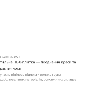
6 Серпня, 2024
тильна ПВХ-плитка — поєднання краси та
рактичності
учасна вінілова підлога – велика група
здоблювальних матеріалів, основу яких складає
олівінілхлорид. Оптимальним співвідношенням ціни
а якості вирізняються плитки ПВХ, які по структурі
агадують л...