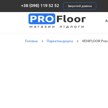
+38 (098) 119 52 52
Зворотній дзвінок
А
К
Головна
Паркетна дошка
VENIFLOOR Pres