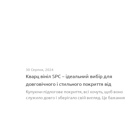
30 Серпня, 2024
Кварц вініл SPC – ідеальний вибір для
довговічного і стильного покриття від
PROFLOOR
Купуючи підлогове покриття, всі хочуть, щоб воно
служило довго і зберігало свій вигляд. Це бажання
може здійснитися, якщо вибрати кварц-вініл SPC. Хоча
цей матеріал з'явився нещодавно, він швидко став...