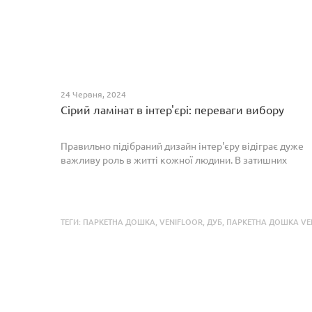
24 Червня, 2024
Сірий ламінат в інтер'єрі: переваги вибору
Правильно підібраний дизайн інтер'єру відіграє дуже
важливу роль в житті кожної людини. В затишних
кімнатах з сучасним інтер'єром легко відпочивати,
працювати та проводити спільний час з родиною. Сіри...
ТЕГИ:
ПАРКЕТНА ДОШКА
,
VENIFLOOR
,
ДУБ
,
ПАРКЕТНА ДОШКА VEN