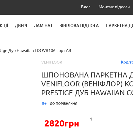
Блог
Монтаж підлоги
КЦІЇ
ДВЕРІ
ЛАМІНАТ
ВІНІЛОВА ПІДЛОГА
ПАРКЕТНА 
ЛЕЙ
tige Дуб Hawaiian LDOVB106 сорт AB
Код т
VENIFLOOR
ШПОНОВАНА ПАРКЕТНА 
VENIFLOOR (ВЕНІФЛОР) К
PRESTIGE ДУБ HAWAIIAN С
ДО ПОРІВНЯННЯ
2820грн