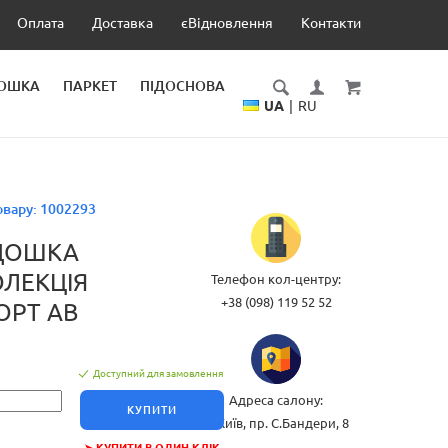
Оплата
Доставка
єВідновлення
Контакти
ДОШКА
ПАРКЕТ
ПІДОСНОВА
UA
|
RU
овару:
1002293
ДОШКА
ОЛЕКЦІЯ
Телефон кол-центру:
+38 (098) 119 52 52
ОРТ AB
Доступний для замовлення
Адреса салону:
КУПИТИ
м.Київ, пр. С.Бандери, 8