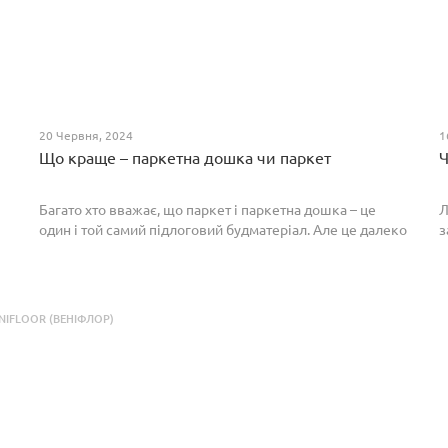
20 Червня, 2024
1
Що краще – паркетна дошка чи паркет
Ч
Багато хто вважає, що паркет і паркетна дошка – це
Л
один і той самий підлоговий будматеріал. Але це далеко
з
не так. Спільним у них є тільки те, що вони виготовлені з
П
екологічно чистого і природного мате...
п
р
IFLOOR (ВЕНІФЛОР)