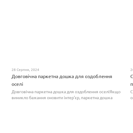
28 Серпня, 2024
2
Довговічна паркетна дошка для оздоблення
С
оселі
п
Довговічна паркетна дошка для оздоблення оселіЯкщо
С
виникло бажання оновити інтер’єр, паркетна дошка
о
горіх додасть вишуканості. Таке екзотичне покриття
п
вражає фактурою, а поєднання світлих та темних ві...
т
н