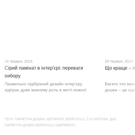
нещодавно, він швидко став...
фактурою, а по
24 Червня, 2024
20 Червня, 2024
Сірий ламінат в інтер'єрі: переваги
Що краще – п
вибору
Правильно підібраний дизайн інтер'єру
Багато хто вва
відіграє дуже важливу роль в житті кожної
дошка – це оди
людини. В затишних кімнатах з сучасним
будматеріал. А
інтер'єром легко відпочивати, працювати та
у них є тільки 
проводити спільний час з родиною. Сіри...
екологічно чист
ТЕГИ:
ПАРКЕТНА ДОШКА
,
ШЕРІФЛОР
,
SERIFOGLU
,
2-Х СМУГОВА
,
ДУБ
,
ПАРКЕТНА ДОШКА SERIFOGLU (ШЕРІФЛОР)