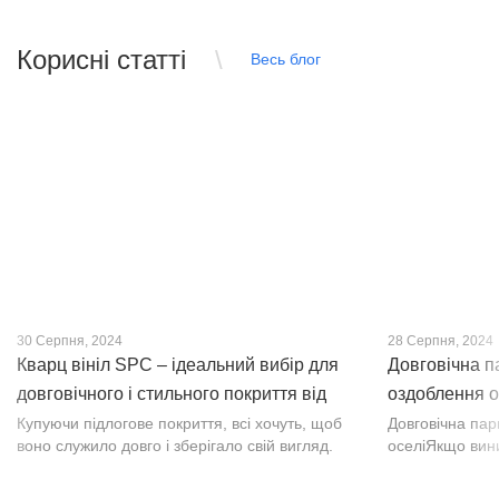
Корисні статті
Весь блог
30 Серпня, 2024
28 Серпня, 2024
Кварц вініл SPC – ідеальний вибір для
Довговічна п
довговічного і стильного покриття від
оздоблення о
PROFLOOR
Купуючи підлогове покриття, всі хочуть, щоб
Довговічна па
воно служило довго і зберігало свій вигляд.
оселіЯкщо вин
Це бажання може здійснитися, якщо вибрати
інтер’єр, парк
кварц-вініл SPC. Хоча цей матеріал з'явився
вишуканості. Т