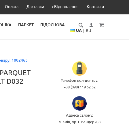
Оплата
Доставка
єВідновлення
Контакти
ДОШКА
ПАРКЕТ
ПІДОСНОВА
UA
|
RU
овару:
1002465
 PARQUET
КТ D032
Телефон кол-центру:
+38 (098) 119 52 52
Адреса салону:
м.Київ, пр. С.Бандери, 8