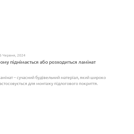
6 Червня, 2024
ому піднімається або розходиться ламінат
амінат – сучасний будівельний матеріал, який широко
астосовується для монтажу підлогового покриття.
роте, якщо неправильно укласти ламіноване
окриття, то надалі в процесі експлуатації воно може
о...