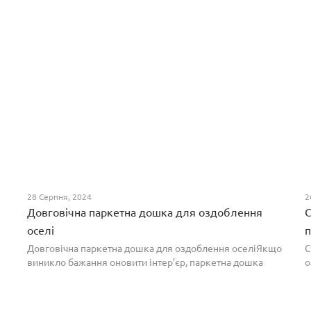
28 Серпня, 2024
2
Довговічна паркетна дошка для оздоблення
С
оселі
п
Довговічна паркетна дошка для оздоблення оселіЯкщо
С
виникло бажання оновити інтер’єр, паркетна дошка
о
горіх додасть вишуканості. Таке екзотичне покриття
п
вражає фактурою, а поєднання світлих та темних ві...
т
н