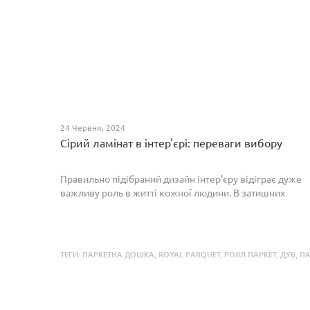
24 Червня, 2024
Сірий ламінат в інтер'єрі: переваги вибору
Правильно підібраний дизайн інтер'єру відіграє дуже
важливу роль в житті кожної людини. В затишних
кімнатах з сучасним інтер'єром легко відпочивати,
працювати та проводити спільний час з родиною. Сіри...
ТЕГИ:
ПАРКЕТНА ДОШКА
,
ROYAL PARQUET
,
РОЯЛ ПАРКЕТ
,
ДУБ
,
ПА