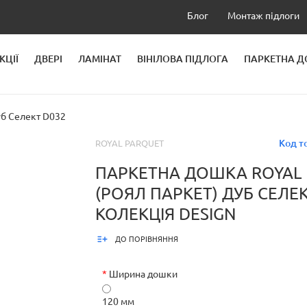
Блог
Монтаж підлоги
КЦІЇ
ДВЕРІ
ЛАМІНАТ
ВІНІЛОВА ПІДЛОГА
ПАРКЕТНА 
ЛЕЙ
уб Селект D032
Код т
ROYAL PARQUET
ПАРКЕТНА ДОШКА ROYAL
(РОЯЛ ПАРКЕТ) ДУБ СЕЛЕ
КОЛЕКЦІЯ DESIGN
ДО ПОРІВНЯННЯ
*
Ширина дошки
120 мм