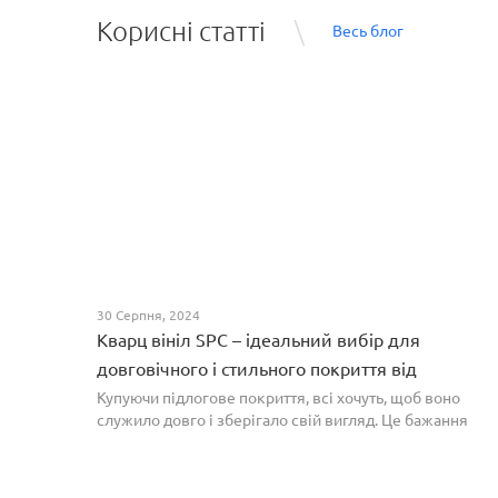
Корисні статті
Весь блог
30 Серпня, 2024
Кварц вініл SPC – ідеальний вибір для
довговічного і стильного покриття від
PROFLOOR
Купуючи підлогове покриття, всі хочуть, щоб воно
служило довго і зберігало свій вигляд. Це бажання
може здійснитися, якщо вибрати кварц-вініл SPC. Хоча
цей матеріал з'явився нещодавно, він швидко став...