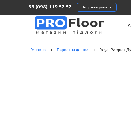
+38 (098) 119 52 52
Зворотній дзвінок
А
К
Головна
Паркетна дошка
Royal Parquet Д