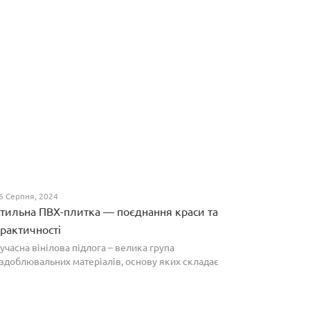
6 Серпня, 2024
тильна ПВХ-плитка — поєднання краси та
рактичності
учасна вінілова підлога – велика група
здоблювальних матеріалів, основу яких складає
олівінілхлорид. Оптимальним співвідношенням ціни
а якості вирізняються плитки ПВХ, які по структурі
агадують л...