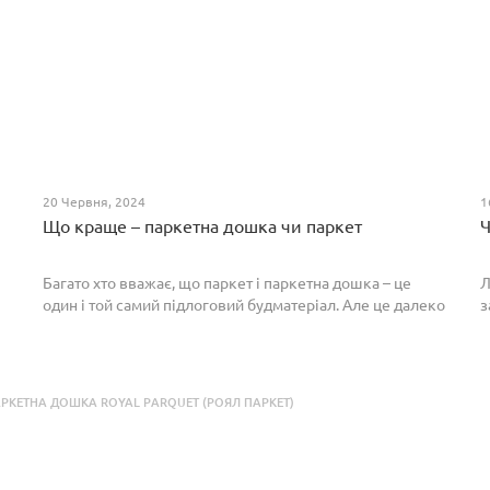
20 Червня, 2024
1
Що краще – паркетна дошка чи паркет
Ч
Багато хто вважає, що паркет і паркетна дошка – це
Л
один і той самий підлоговий будматеріал. Але це далеко
з
не так. Спільним у них є тільки те, що вони виготовлені з
П
екологічно чистого і природного мате...
п
р
РКЕТНА ДОШКА ROYAL PARQUET (РОЯЛ ПАРКЕТ)