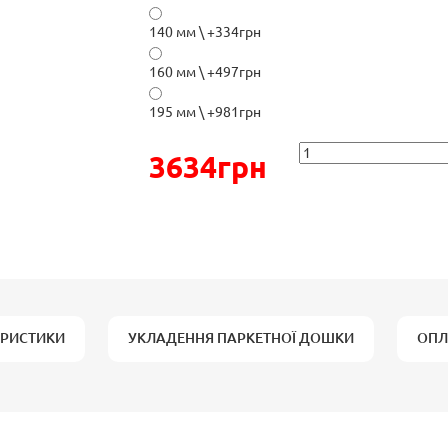
140 мм \ +334грн
160 мм \ +497грн
195 мм \ +981грн
3634грн
ЕРИСТИКИ
УКЛАДЕННЯ ПАРКЕТНОЇ ДОШКИ
ОПЛ