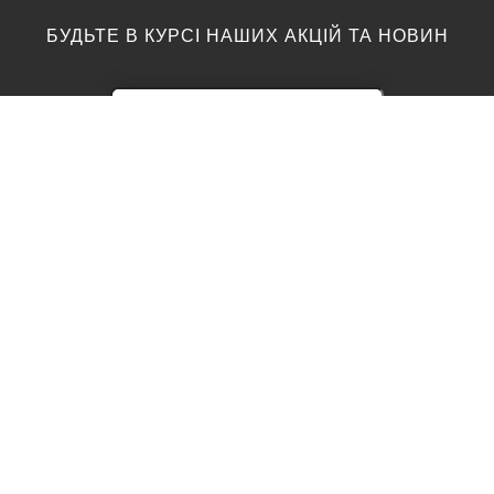
БУДЬТЕ В КУРСІ НАШИХ АКЦІЙ ТА НОВИН
ПІДЛОГА
ТОП ВИРОБНИКИ
Акції
AGT
Barlinek
Ламінат
Kronotex
Egger
Вінілова підлога
Moduleo
Паркетна дошка
Classen
Parador
Паркет
Vinilam
Підоснова
Wineo
Swiss Krono
Клей