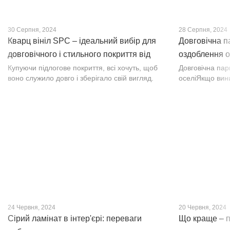
30 Серпня, 2024
28 Серпня, 2024
Кварц вініл SPC – ідеальний вибір для
Довговічна п
довговічного і стильного покриття від
оздоблення о
PROFLOOR
Купуючи підлогове покриття, всі хочуть, щоб
Довговічна па
воно служило довго і зберігало свій вигляд.
оселіЯкщо вин
Це бажання може здійснитися, якщо вибрати
інтер’єр, парк
кварц-вініл SPC. Хоча цей матеріал з'явився
вишуканості. Т
нещодавно, він швидко став...
фактурою, а по
24 Червня, 2024
20 Червня, 2024
Сірий ламінат в інтер'єрі: переваги
Що краще – п