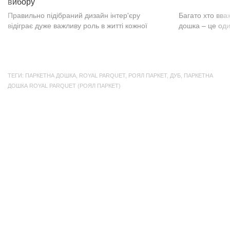
вибору
Правильно підібраний дизайн інтер'єру
Багато хто вва
відіграє дуже важливу роль в житті кожної
дошка – це оди
людини. В затишних кімнатах з сучасним
будматеріал. А
інтер'єром легко відпочивати, працювати та
у них є тільки 
проводити спільний час з родиною. Сіри...
екологічно чист
ТЕГИ:
ПАРКЕТНА ДОШКА
,
ROYAL PARQUET
,
РОЯЛ ПАРКЕТ
,
ДУБ
,
ПАРКЕТНА
ДОШКА ROYAL PARQUET (РОЯЛ ПАРКЕТ)