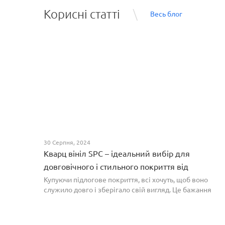
Корисні статті
Весь блог
30 Серпня, 2024
Кварц вініл SPC – ідеальний вибір для
довговічного і стильного покриття від
PROFLOOR
Купуючи підлогове покриття, всі хочуть, щоб воно
служило довго і зберігало свій вигляд. Це бажання
може здійснитися, якщо вибрати кварц-вініл SPC. Хоча
цей матеріал з'явився нещодавно, він швидко став...