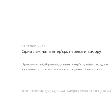
24 Червня, 2024
Сірий ламінат в інтер'єрі: переваги вибору
Правильно підібраний дизайн інтер'єру відіграє дуже
важливу роль в житті кожної людини. В затишних
кімнатах з сучасним інтер'єром легко відпочивати,
працювати та проводити спільний час з родиною. Сіри...
ТЕГИ:
ПАРКЕТНА ДОШКА
,
ROYAL PARQUET
,
РОЯЛ ПАРКЕТ
,
ДУБ
,
ПА