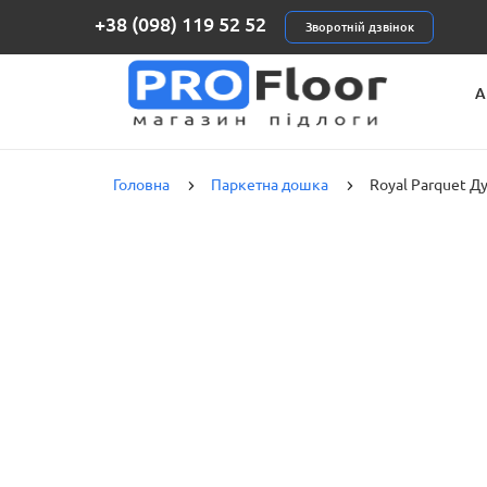
+38 (098) 119 52 52
Зворотній дзвінок
А
К
Головна
Паркетна дошка
Royal Parquet Д