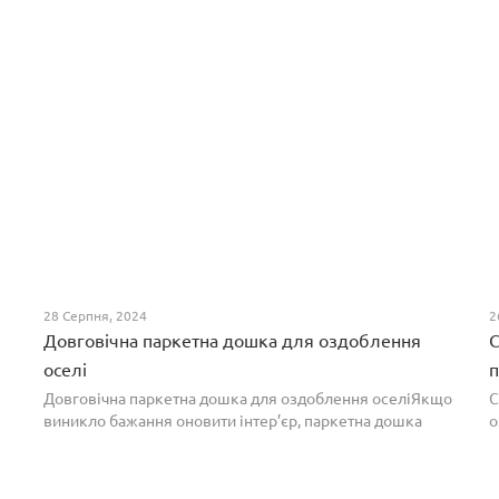
28 Серпня, 2024
2
Довговічна паркетна дошка для оздоблення
С
оселі
п
Довговічна паркетна дошка для оздоблення оселіЯкщо
С
виникло бажання оновити інтер’єр, паркетна дошка
о
горіх додасть вишуканості. Таке екзотичне покриття
п
вражає фактурою, а поєднання світлих та темних ві...
т
н