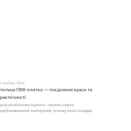
6 Серпня, 2024
тильна ПВХ-плитка — поєднання краси та
рактичності
учасна вінілова підлога – велика група
здоблювальних матеріалів, основу яких складає
олівінілхлорид. Оптимальним співвідношенням ціни
а якості вирізняються плитки ПВХ, які по структурі
агадують л...