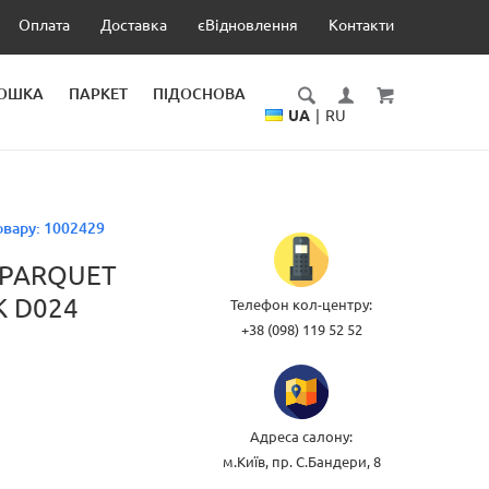
Оплата
Доставка
єВідновлення
Контакти
ДОШКА
ПАРКЕТ
ПІДОСНОВА
UA
|
RU
овару:
1002429
 PARQUET
К D024
Телефон кол-центру:
+38 (098) 119 52 52
Адреса салону:
м.Київ, пр. С.Бандери, 8