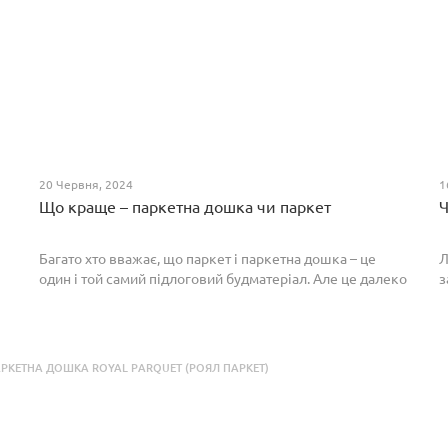
20 Червня, 2024
1
Що краще – паркетна дошка чи паркет
Ч
Багато хто вважає, що паркет і паркетна дошка – це
Л
один і той самий підлоговий будматеріал. Але це далеко
з
не так. Спільним у них є тільки те, що вони виготовлені з
П
екологічно чистого і природного мате...
п
р
РКЕТНА ДОШКА ROYAL PARQUET (РОЯЛ ПАРКЕТ)