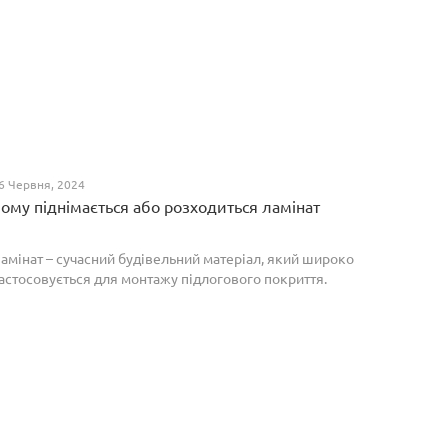
6 Червня, 2024
ому піднімається або розходиться ламінат
амінат – сучасний будівельний матеріал, який широко
астосовується для монтажу підлогового покриття.
роте, якщо неправильно укласти ламіноване
окриття, то надалі в процесі експлуатації воно може
о...