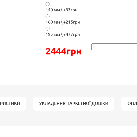
140 мм \ +97грн
160 мм \ +215грн
195 мм \ +477грн
2444грн
ЕРИСТИКИ
УКЛАДЕННЯ ПАРКЕТНОЇ ДОШКИ
ОПЛ