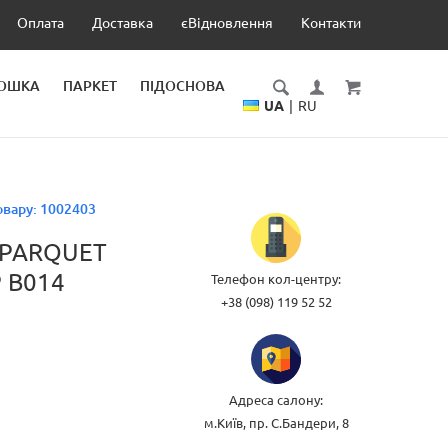
Оплата
Доставка
єВідновлення
Контакти
ДОШКА
ПАРКЕТ
ПІДОСНОВА
UA
|
RU
овару:
1002403
 PARQUET
 B014
Телефон кол-центру:
+38 (098) 119 52 52
Адреса салону:
м.Київ, пр. С.Бандери, 8