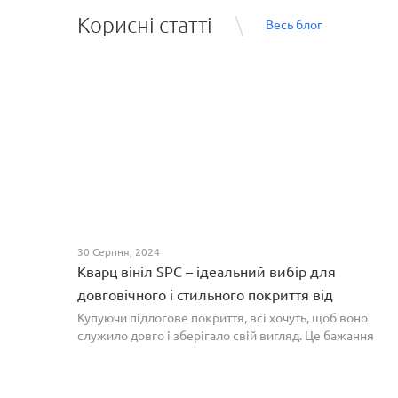
Корисні статті
Весь блог
30 Серпня, 2024
Кварц вініл SPC – ідеальний вибір для
довговічного і стильного покриття від
PROFLOOR
Купуючи підлогове покриття, всі хочуть, щоб воно
служило довго і зберігало свій вигляд. Це бажання
може здійснитися, якщо вибрати кварц-вініл SPC. Хоча
цей матеріал з'явився нещодавно, він швидко став...