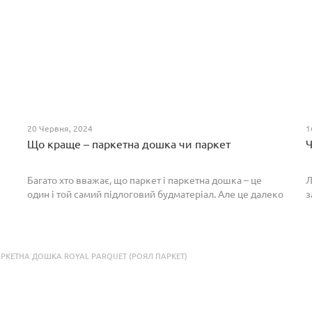
20 Червня, 2024
1
Що краще – паркетна дошка чи паркет
Ч
Багато хто вважає, що паркет і паркетна дошка – це
Л
один і той самий підлоговий будматеріал. Але це далеко
з
не так. Спільним у них є тільки те, що вони виготовлені з
П
екологічно чистого і природного мате...
п
р
РКЕТНА ДОШКА ROYAL PARQUET (РОЯЛ ПАРКЕТ)