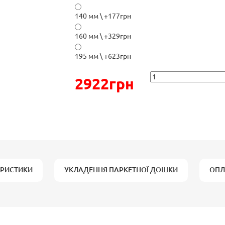
140 мм \ +177грн
160 мм \ +329грн
195 мм \ +623грн
2922грн
ЕРИСТИКИ
УКЛАДЕННЯ ПАРКЕТНОЇ ДОШКИ
ОПЛ