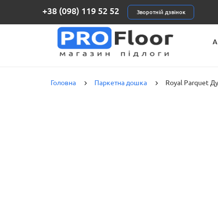
+38 (098) 119 52 52
Зворотній дзвінок
А
К
Головна
Паркетна дошка
Royal Parquet Д