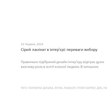
24 Червня, 2024
Сірий ламінат в інтер'єрі: переваги вибору
Правильно підібраний дизайн інтер'єру відіграє дуже
важливу роль в житті кожної людини. В затишних
кімнатах з сучасним інтер'єром легко відпочивати,
працювати та проводити спільний час з родиною. Сіри...
ТЕГИ:
ПАРКЕТНА ДОШКА
,
ROYAL PARQUET
,
РОЯЛ ПАРКЕТ
,
ДУБ
,
ПА