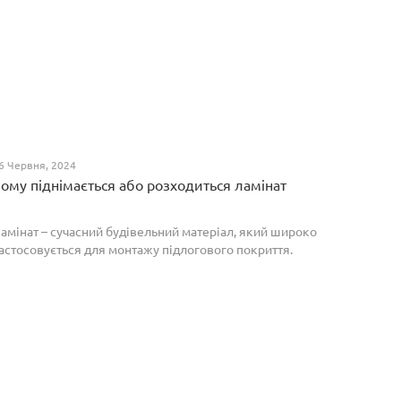
6 Червня, 2024
ому піднімається або розходиться ламінат
амінат – сучасний будівельний матеріал, який широко
астосовується для монтажу підлогового покриття.
роте, якщо неправильно укласти ламіноване
окриття, то надалі в процесі експлуатації воно може
о...