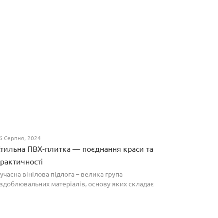
6 Серпня, 2024
тильна ПВХ-плитка — поєднання краси та
рактичності
учасна вінілова підлога – велика група
здоблювальних матеріалів, основу яких складає
олівінілхлорид. Оптимальним співвідношенням ціни
а якості вирізняються плитки ПВХ, які по структурі
агадують л...