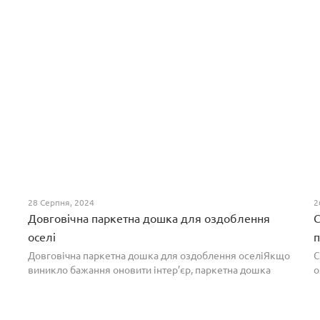
28 Серпня, 2024
2
Довговічна паркетна дошка для оздоблення
С
оселі
п
Довговічна паркетна дошка для оздоблення оселіЯкщо
С
виникло бажання оновити інтер’єр, паркетна дошка
о
горіх додасть вишуканості. Таке екзотичне покриття
п
вражає фактурою, а поєднання світлих та темних ві...
т
н