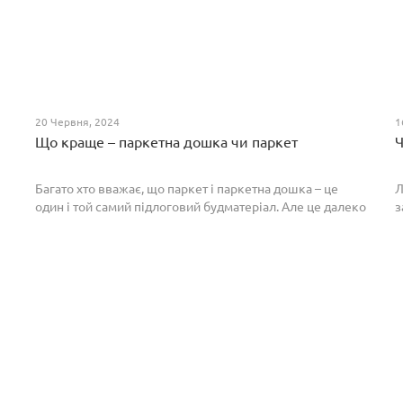
20 Червня, 2024
1
Що краще – паркетна дошка чи паркет
Ч
Багато хто вважає, що паркет і паркетна дошка – це
Л
один і той самий підлоговий будматеріал. Але це далеко
з
не так. Спільним у них є тільки те, що вони виготовлені з
П
екологічно чистого і природного мате...
п
р