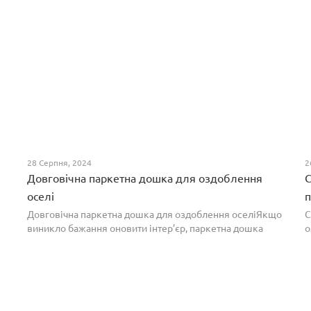
28 Серпня, 2024
2
Довговічна паркетна дошка для оздоблення
С
оселі
п
Довговічна паркетна дошка для оздоблення оселіЯкщо
С
виникло бажання оновити інтер’єр, паркетна дошка
о
горіх додасть вишуканості. Таке екзотичне покриття
п
вражає фактурою, а поєднання світлих та темних ві...
т
н