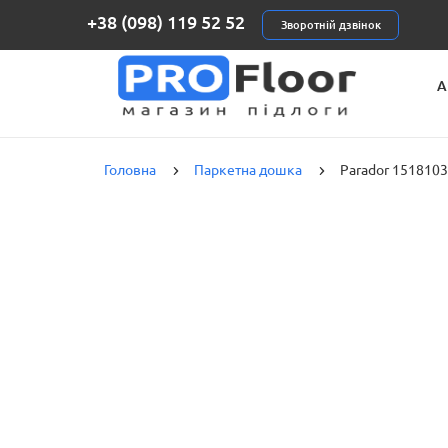
+38 (098) 119 52 52
Зворотній дзвінок
А
К
Головна
Паркетна дошка
Parador 1518103 