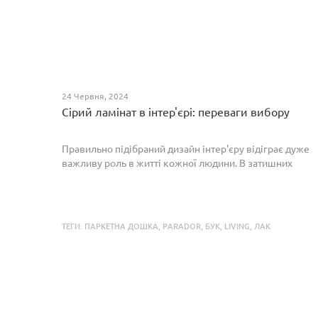
24 Червня, 2024
Сірий ламінат в інтер'єрі: переваги вибору
Правильно підібраний дизайн інтер'єру відіграє дуже
важливу роль в житті кожної людини. В затишних
кімнатах з сучасним інтер'єром легко відпочивати,
працювати та проводити спільний час з родиною. Сіри...
ТЕГИ:
ПАРКЕТНА ДОШКА
,
PARADOR
,
БУК
,
LIVING
,
ЛАК