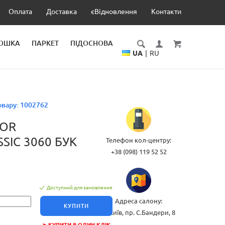
Оплата
Доставка
єВідновлення
Контакти
ДОШКА
ПАРКЕТ
ПІДОСНОВА
UA
|
RU
овару:
1002762
DOR
SIC 3060 БУК
Телефон кол-центру:
+38 (098) 119 52 52
Доступний для замовлення
Адреса салону:
КУПИТИ
м.Київ, пр. С.Бандери, 8