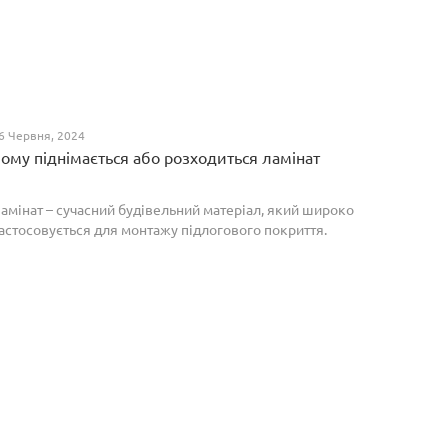
6 Червня, 2024
ому піднімається або розходиться ламінат
амінат – сучасний будівельний матеріал, який широко
астосовується для монтажу підлогового покриття.
роте, якщо неправильно укласти ламіноване
окриття, то надалі в процесі експлуатації воно може
о...