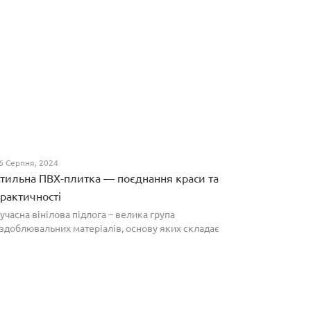
6 Серпня, 2024
тильна ПВХ-плитка — поєднання краси та
рактичності
учасна вінілова підлога – велика група
здоблювальних матеріалів, основу яких складає
олівінілхлорид. Оптимальним співвідношенням ціни
а якості вирізняються плитки ПВХ, які по структурі
агадують л...