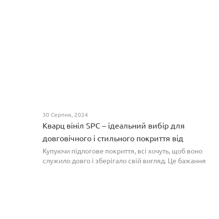
30 Серпня, 2024
Кварц вініл SPC – ідеальний вибір для
довговічного і стильного покриття від
PROFLOOR
Купуючи підлогове покриття, всі хочуть, щоб воно
служило довго і зберігало свій вигляд. Це бажання
може здійснитися, якщо вибрати кварц-вініл SPC. Хоча
цей матеріал з'явився нещодавно, він швидко став...