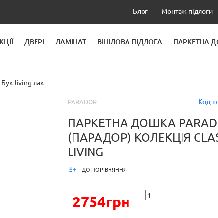
Блог
Монтаж підлоги
КЦІЇ
ДВЕРІ
ЛАМІНАТ
ВІНІЛОВА ПІДЛОГА
ПАРКЕТНА 
ЛЕЙ
Бук living лак
Код т
PARADOR
ПАРКЕТНА ДОШКА PARA
(ПАРАДОР) КОЛЕКЦІЯ CLAS
LIVING
ДО ПОРІВНЯННЯ
2754грн