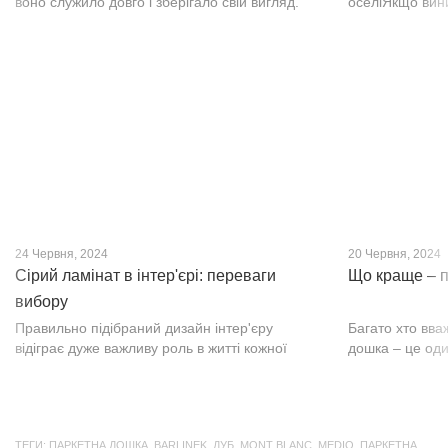
воно служило довго і зберігало свій вигляд.
оселіЯкщо вин
Це бажання може здійснитися, якщо вибрати
інтер’єр, парк
кварц-вініл SPC. Хоча цей матеріал з'явився
вишуканості. Т
нещодавно, він швидко став...
фактурою, а по
24 Червня, 2024
20 Червня, 2024
Сірий ламінат в інтер'єрі: переваги
Що краще – п
вибору
Правильно підібраний дизайн інтер'єру
Багато хто вва
відіграє дуже важливу роль в житті кожної
дошка – це оди
людини. В затишних кімнатах з сучасним
будматеріал. А
інтер'єром легко відпочивати, працювати та
у них є тільки 
проводити спільний час з родиною. Сіри...
екологічно чист
ТЕГИ:
ПАРКЕТНА ДОШКА
,
BARLINEK
,
ДУБ
,
MONT BLANC
,
MEDIO
,
ПАРКЕТНА