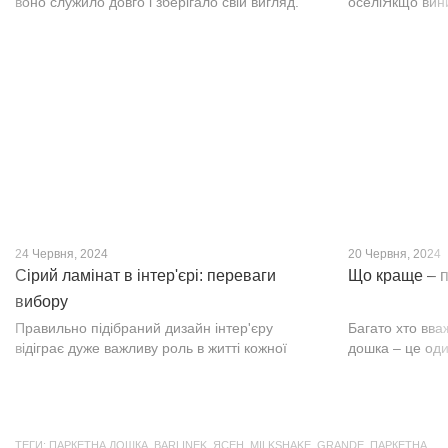
воно служило довго і зберігало свій вигляд.
оселіЯкщо вин
Це бажання може здійснитися, якщо вибрати
інтер’єр, парк
кварц-вініл SPC. Хоча цей матеріал з'явився
вишуканості. Т
нещодавно, він швидко став...
фактурою, а по
24 Червня, 2024
20 Червня, 2024
Сірий ламінат в інтер'єрі: переваги
Що краще – п
вибору
Правильно підібраний дизайн інтер'єру
Багато хто вва
відіграє дуже важливу роль в житті кожної
дошка – це оди
людини. В затишних кімнатах з сучасним
будматеріал. А
інтер'єром легко відпочивати, працювати та
у них є тільки 
проводити спільний час з родиною. Сіри...
екологічно чист
ТЕГИ:
ПАРКЕТНА ДОШКА
,
BARLINEK
,
ЯСЕН
,
MILKSHAKE
,
GRANDE
,
ПАРКЕТНА