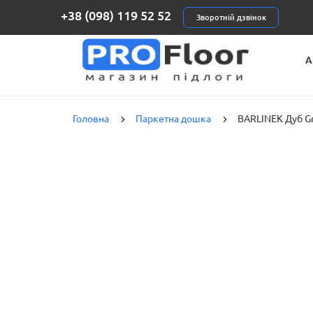
+38 (098) 119 52 52
Зворотній дзвінок
А
К
Головна
Паркетна дошка
BARLINEK Дуб Gr