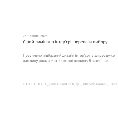
24 Червня, 2024
Сірий ламінат в інтер'єрі: переваги вибору
Правильно підібраний дизайн інтер'єру відіграє дуже
важливу роль в житті кожної людини. В затишних
кімнатах з сучасним інтер'єром легко відпочивати,
працювати та проводити спільний час з родиною. Сіри...
ТЕГИ:
ПАРКЕТНА ДОШКА
,
BARLINEK
,
ДУБ
,
GRISSINI
,
GRANDE
,
ПАРК