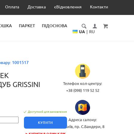
Оплата
Доставка
єВідновлення
Контакти
ДОШКА
ПАРКЕТ
ПІДОСНОВА
UA
|
RU
овару:
1001517
EK
ДУБ GRISSINI
Телефон кол-центру:
+38 (098) 119 52 52
Доступний для замовлення
Адреса салону:
КУПИТИ
м.Київ, пр. С.Бандери, 8