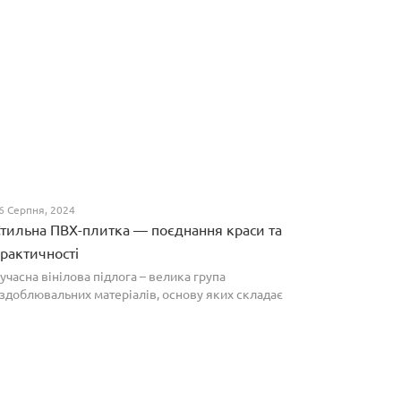
6 Серпня, 2024
тильна ПВХ-плитка — поєднання краси та
рактичності
учасна вінілова підлога – велика група
здоблювальних матеріалів, основу яких складає
олівінілхлорид. Оптимальним співвідношенням ціни
а якості вирізняються плитки ПВХ, які по структурі
агадують л...