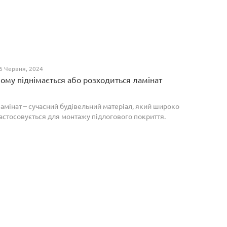
6 Червня, 2024
ому піднімається або розходиться ламінат
амінат – сучасний будівельний матеріал, який широко
астосовується для монтажу підлогового покриття.
роте, якщо неправильно укласти ламіноване
окриття, то надалі в процесі експлуатації воно може
о...