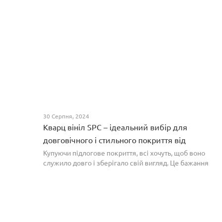
30 Серпня, 2024
Кварц вініл SPC – ідеальний вибір для
довговічного і стильного покриття від
PROFLOOR
Купуючи підлогове покриття, всі хочуть, щоб воно
служило довго і зберігало свій вигляд. Це бажання
може здійснитися, якщо вибрати кварц-вініл SPC. Хоча
цей матеріал з'явився нещодавно, він швидко став...