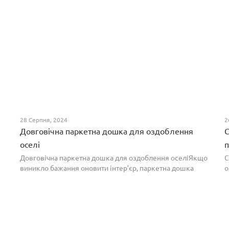
28 Серпня, 2024
2
Довговічна паркетна дошка для оздоблення
С
оселі
п
Довговічна паркетна дошка для оздоблення оселіЯкщо
С
виникло бажання оновити інтер’єр, паркетна дошка
о
горіх додасть вишуканості. Таке екзотичне покриття
п
вражає фактурою, а поєднання світлих та темних ві...
т
н