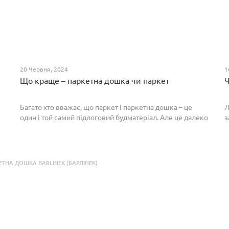
20 Червня, 2024
1
Що краще – паркетна дошка чи паркет
Ч
Багато хто вважає, що паркет і паркетна дошка – це
Л
один і той самий підлоговий будматеріал. Але це далеко
з
не так. Спільним у них є тільки те, що вони виготовлені з
П
екологічно чистого і природного мате...
п
р
ЕТНА ДОШКА BARLINEK (БАРЛІНЕК)