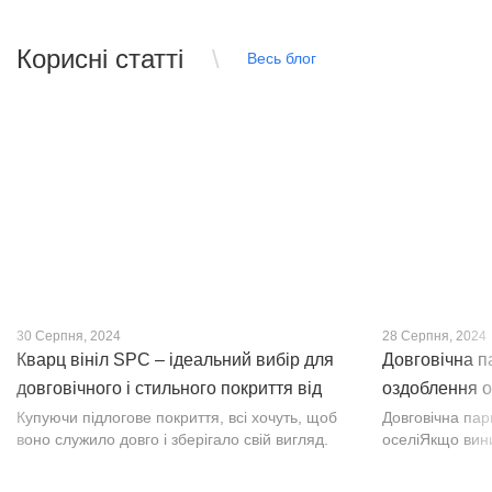
Корисні статті
Весь блог
30 Серпня, 2024
28 Серпня, 2024
Кварц вініл SPC – ідеальний вибір для
Довговічна п
довговічного і стильного покриття від
оздоблення о
PROFLOOR
Купуючи підлогове покриття, всі хочуть, щоб
Довговічна па
воно служило довго і зберігало свій вигляд.
оселіЯкщо вин
Це бажання може здійснитися, якщо вибрати
інтер’єр, парк
кварц-вініл SPC. Хоча цей матеріал з'явився
вишуканості. Т