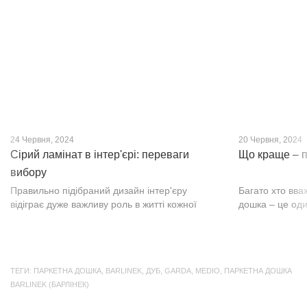
нещодавно, він швидко став...
фактурою, а по
24 Червня, 2024
20 Червня, 2024
Сірий ламінат в інтер'єрі: переваги
Що краще – п
вибору
Правильно підібраний дизайн інтер'єру
Багато хто вва
відіграє дуже важливу роль в житті кожної
дошка – це оди
людини. В затишних кімнатах з сучасним
будматеріал. А
інтер'єром легко відпочивати, працювати та
у них є тільки 
проводити спільний час з родиною. Сіри...
екологічно чист
ТЕГИ:
ПАРКЕТНА ДОШКА
,
BARLINEK
,
ДУБ
,
GARDA
,
MEDIO
,
ПАРКЕТНА ДОШКА
BARLINEK (БАРЛІНЕК)