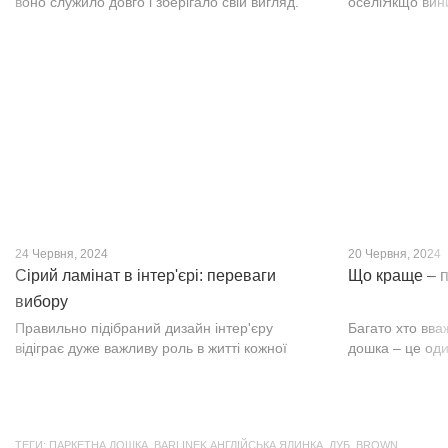
воно служило довго і зберігало свій вигляд.
оселіЯкщо вин
Це бажання може здійснитися, якщо вибрати
інтер’єр, парк
кварц-вініл SPC. Хоча цей матеріал з'явився
вишуканості. Т
нещодавно, він швидко став...
фактурою, а по
24 Червня, 2024
20 Червня, 2024
Сірий ламінат в інтер'єрі: переваги
Що краще – п
вибору
Правильно підібраний дизайн інтер'єру
Багато хто вва
відіграє дуже важливу роль в житті кожної
дошка – це оди
людини. В затишних кімнатах з сучасним
будматеріал. А
інтер'єром легко відпочивати, працювати та
у них є тільки 
проводити спільний час з родиною. Сіри...
екологічно чист
ТЕГИ:
ПАРКЕТНА ДОШКА
,
BARLINEK АНГЛІЙСЬКА ЯЛИНКА
,
ДУБ
,
BROWN