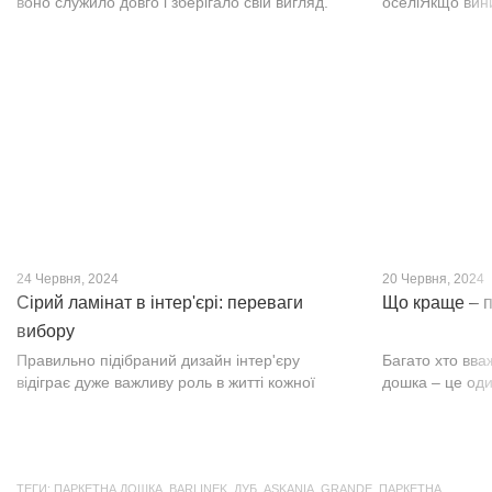
воно служило довго і зберігало свій вигляд.
оселіЯкщо вин
Це бажання може здійснитися, якщо вибрати
інтер’єр, парк
кварц-вініл SPC. Хоча цей матеріал з'явився
вишуканості. Т
нещодавно, він швидко став...
фактурою, а по
24 Червня, 2024
20 Червня, 2024
Сірий ламінат в інтер'єрі: переваги
Що краще – п
вибору
Правильно підібраний дизайн інтер'єру
Багато хто вва
відіграє дуже важливу роль в житті кожної
дошка – це оди
людини. В затишних кімнатах з сучасним
будматеріал. А
інтер'єром легко відпочивати, працювати та
у них є тільки 
проводити спільний час з родиною. Сіри...
екологічно чист
ТЕГИ:
ПАРКЕТНА ДОШКА
,
BARLINEK
,
ДУБ
,
ASKANIA
,
GRANDE
,
ПАРКЕТНА