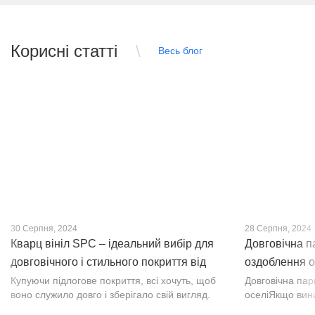
Корисні статті
Весь блог
30 Серпня, 2024
28 Серпня, 2024
Кварц вініл SPC – ідеальний вибір для
Довговічна п
довговічного і стильного покриття від
оздоблення о
PROFLOOR
Купуючи підлогове покриття, всі хочуть, щоб
Довговічна па
воно служило довго і зберігало свій вигляд.
оселіЯкщо вин
Це бажання може здійснитися, якщо вибрати
інтер’єр, парк