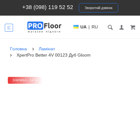
+38 (098) 119 52 52
Зворотній дзвінок
UA
|
RU
Головна
Ламінат
XpertPro Better 4V 00123 Дуб Gloom
ЗНИЖКА - 14 %