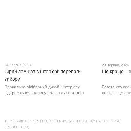
кварц-вініл SPC. Хоча цей матеріал з'явився
вишуканості. Т
нещодавно, він швидко став...
фактурою, а по
24 Червня, 2024
20 Червня, 2024
Сірий ламінат в інтер'єрі: переваги
Що краще – п
вибору
Правильно підібраний дизайн інтер'єру
Багато хто вва
відіграє дуже важливу роль в житті кожної
дошка – це оди
людини. В затишних кімнатах з сучасним
будматеріал. А
інтер'єром легко відпочивати, працювати та
у них є тільки 
проводити спільний час з родиною. Сіри...
екологічно чист
ТЕГИ:
ЛАМІНАТ
,
XPERTPRO
,
BETTER 4V
,
ДУБ GLOOM
,
ЛАМІНАТ XPERTPRO
(ЕКСПЕРТ ПРО)