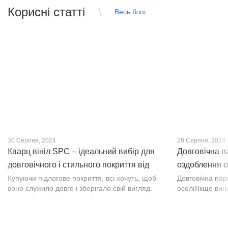
Корисні статті
Весь блог
30 Серпня, 2024
28 Серпня, 2024
Кварц вініл SPC – ідеальний вибір для
Довговічна п
довговічного і стильного покриття від
оздоблення о
PROFLOOR
Купуючи підлогове покриття, всі хочуть, щоб
Довговічна па
воно служило довго і зберігало свій вигляд.
оселіЯкщо вин
Це бажання може здійснитися, якщо вибрати
інтер’єр, парк
кварц-вініл SPC. Хоча цей матеріал з'явився
вишуканості. Т
нещодавно, він швидко став...
фактурою, а по