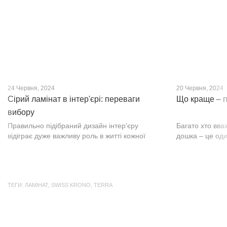
24 Червня, 2024
20 Червня, 2024
Сірий ламінат в інтер'єрі: переваги
Що краще – п
вибору
Правильно підібраний дизайн інтер'єру
Багато хто вва
відіграє дуже важливу роль в житті кожної
дошка – це оди
людини. В затишних кімнатах з сучасним
будматеріал. А
інтер'єром легко відпочивати, працювати та
у них є тільки 
проводити спільний час з родиною. Сіри...
екологічно чист
ТЕГИ:
ЛАМІНАТ
,
SWISS KRONO
,
TERRA